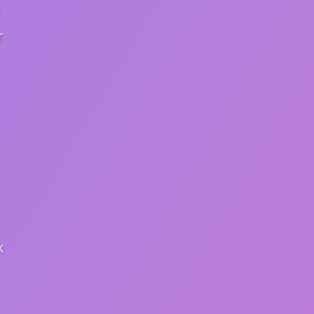
i
r
k