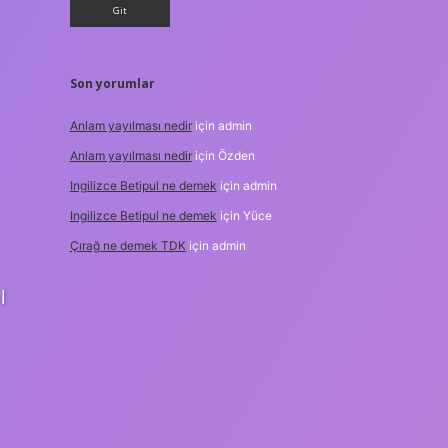
Son yorumlar
Anlam yayılması nedir
için
admin
Anlam yayılması nedir
için
Özden
Ingilizce Betipul ne demek
için
admin
Ingilizce Betipul ne demek
için
Yüce
Çırağ ne demek TDK
için
admin
l