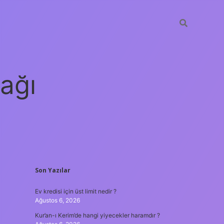
ağı
SIDEBAR
Son Yazılar
grandoperabet
elexbett.net
tulipbetg
Ev kredisi için üst limit nedir ?
Ağustos 6, 2026
Kur’an-ı Kerim’de hangi yiyecekler haramdır ?