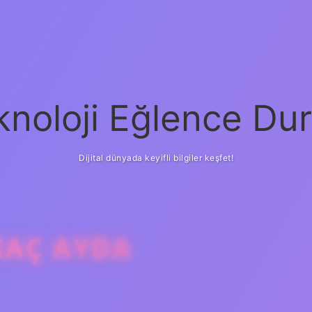
knoloji Eğlence Dur
Dijital dünyada keyifli bilgiler keşfet!
KAÇ AYDA