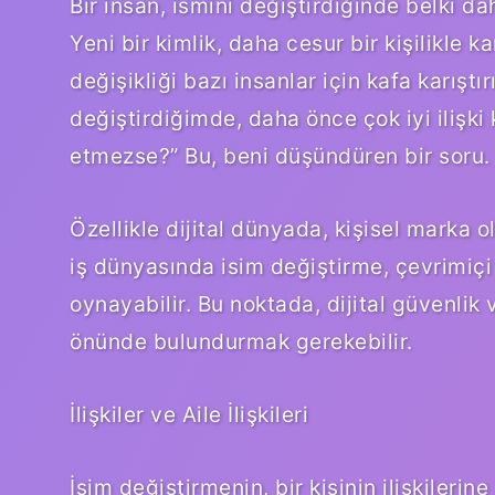
Bir insan, ismini değiştirdiğinde belki da
Yeni bir kimlik, daha cesur bir kişilikle k
değişikliği bazı insanlar için kafa karıştır
değiştirdiğimde, daha önce çok iyi ilişk
etmezse?” Bu, beni düşündüren bir soru.
Özellikle dijital dünyada, kişisel marka
iş dünyasında isim değiştirme, çevrimiçi 
oynayabilir. Bu noktada, dijital güvenlik ve
önünde bulundurmak gerekebilir.
İlişkiler ve Aile İlişkileri
İsim değiştirmenin, bir kişinin ilişkilerin