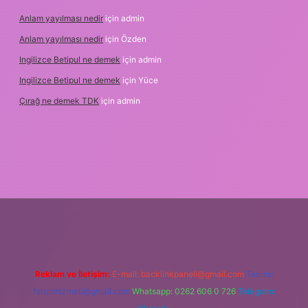
Anlam yayılması nedir
için
admin
Anlam yayılması nedir
için
Özden
Ingilizce Betipul ne demek
için
admin
Ingilizce Betipul ne demek
için
Yüce
Çırağ ne demek TDK
için
admin
pbetgiris.org
Reklam ve İletişim:
E-mail:
backlinkpaneli@gmail.com
Teams:
forumhizmeti@gmail.com
Whatsapp: 0262 606 0 726
Telegram: