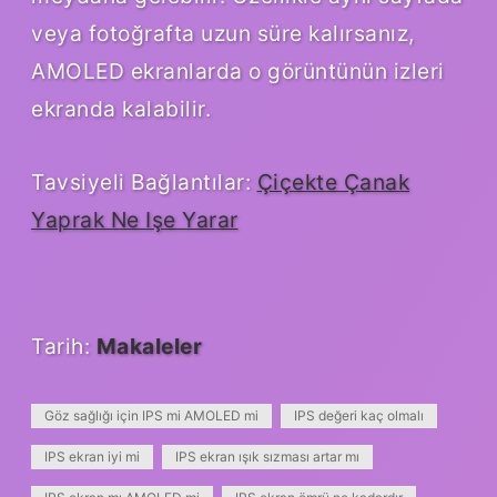
veya fotoğrafta uzun süre kalırsanız,
AMOLED ekranlarda o görüntünün izleri
ekranda kalabilir.
Tavsiyeli Bağlantılar:
Çiçekte Çanak
Yaprak Ne Işe Yarar
Tarih:
Makaleler
Göz sağlığı için IPS mi AMOLED mi
IPS değeri kaç olmalı
IPS ekran iyi mi
IPS ekran ışık sızması artar mı