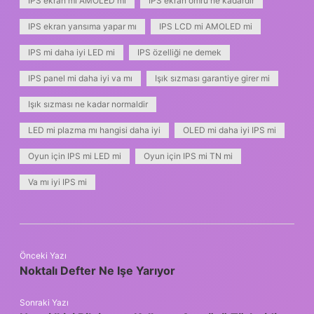
IPS ekran mı AMOLED mi
IPS ekran ömrü ne kadardır
IPS ekran yansıma yapar mı
IPS LCD mi AMOLED mi
IPS mi daha iyi LED mi
IPS özelliği ne demek
IPS panel mi daha iyi va mı
Işık sızması garantiye girer mi
Işık sızması ne kadar normaldir
LED mi plazma mı hangisi daha iyi
OLED mi daha iyi IPS mi
Oyun için IPS mi LED mi
Oyun için IPS mi TN mi
Va mı iyi IPS mi
Önceki Yazı
Noktalı Defter Ne Işe Yarıyor
Sonraki Yazı