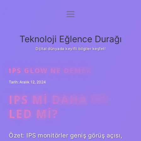
menüyü
Anasayfa
aç
Gizlilik Politikası
Teknoloji Eğlence Durağı
Yasal Uyarı
Dijital dünyada keyifli bilgiler keşfet!
Hakkımızda
IPS GLOW NE DEMEK
Tarih: Aralık 12, 2024
IPS MI DAHA IYI
LED MI?
Özet: IPS monitörler geniş görüş açısı,