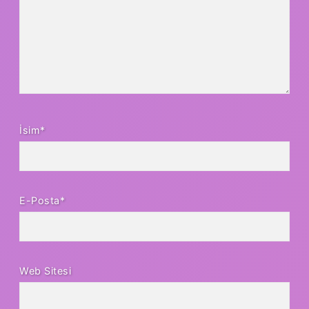
İsim*
E-Posta*
Web Sitesi