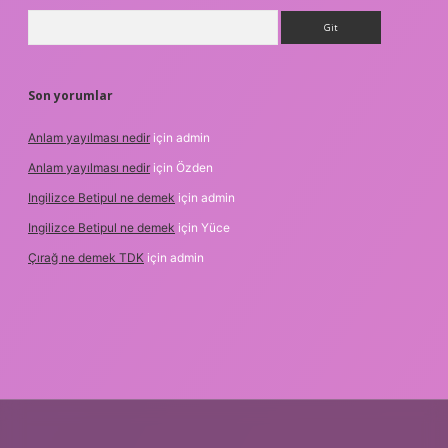
Arama
Son yorumlar
Anlam yayılması nedir
için
admin
Anlam yayılması nedir
için
Özden
Ingilizce Betipul ne demek
için
admin
Ingilizce Betipul ne demek
için
Yüce
Çırağ ne demek TDK
için
admin
.org