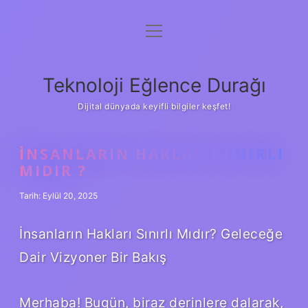
menüyü
Anasayfa
aç
Gizlilik Politikası
Teknoloji Eğlence Durağı
Yasal Uyarı
Dijital dünyada keyifli bilgiler keşfet!
Hakkımızda
İNSANLARIN HAKLARI SINIRLI
MIDIR ?
Tarih: Eylül 20, 2025
İnsanların Hakları Sınırlı Mıdır? Geleceğe
Dair Vizyoner Bir Bakış
Merhaba! Bugün, biraz derinlere dalarak,