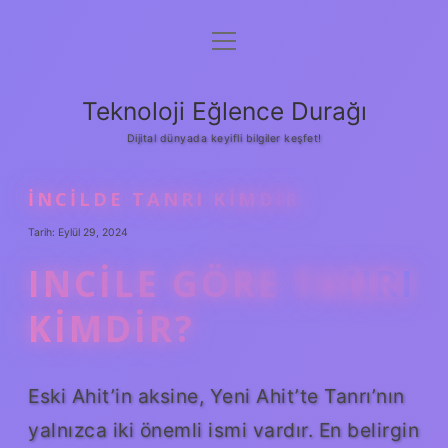
menüyü
Anasayfa
aç
Gizlilik Politikası
Teknoloji Eğlence Durağı
Yasal Uyarı
Dijital dünyada keyifli bilgiler keşfet!
Hakkımızda
İNCILDE TANRI KIMDIR
Tarih: Eylül 29, 2024
INCILE GÖRE TANRI
KIMDIR?
Eski Ahit’in aksine, Yeni Ahit’te Tanrı’nın
yalnızca iki önemli ismi vardır. En belirgin