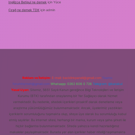
Ingilizce Betipul ne demek
için
Yüce
Çırağ ne demek TDK
için
admin
Reklam ve İletişim:
E-mail:
backlinkpaneli@gmail.com
Teams:
forumhizmeti@gmail.com
Whatsapp: 0262 606 0 726
Telegram: @karabul
Yasal Uyarı:
Sitemiz, 5651 Sayılı Kanun gereğince Bilgi Teknolojileri ve İletişim
Kurumu (BTK) tarafından onaylanmış bir Yer Sağlayıcı olarak hizmet
vermektedir. Bu nedenle, sitedeki içerikleri proaktif olarak denetleme veya
araştırma yükümlülüğümüz bulunmamaktadır. Ancak, üyelerimiz yazdıkları
içeriklerin sorumluluğunu taşımakta olup, siteye üye olarak bu sorumluluğu kabul
etmiş sayılırlar. Bu internet sitesi, herhangi bir marka, kurum veya şahıs şirketi ile
hiçbir bağlantısı bulunmamaktadır. Sitede yalnızca kendi hazırladığımız
makaleler paylaşılmaktadır. Burada yer alan içerikler haber niteliği taşımamakta