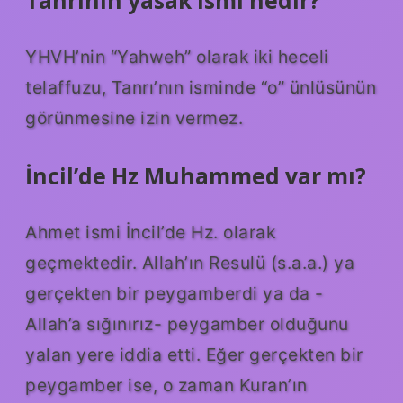
Tanrının yasak ismi nedir?
YHVH’nin “Yahweh” olarak iki heceli
telaffuzu, Tanrı’nın isminde “o” ünlüsünün
görünmesine izin vermez.
İncil’de Hz Muhammed var mı?
Ahmet ismi İncil’de Hz. olarak
geçmektedir. Allah’ın Resulü (s.a.a.) ya
gerçekten bir peygamberdi ya da -
Allah’a sığınırız- peygamber olduğunu
yalan yere iddia etti. Eğer gerçekten bir
peygamber ise, o zaman Kuran’ın