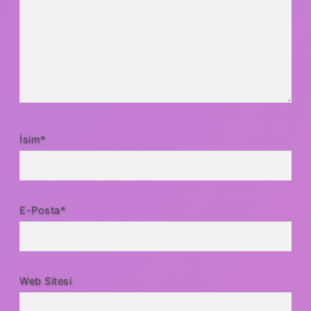
İsim*
E-Posta*
Web Sitesi