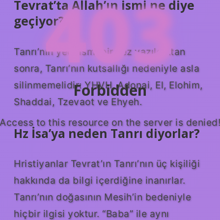
403
Tevrat’ta Allah’ın ismi ne diye
geçiyor?
Tanrı’nın yedi ismi bir kez yazıldıktan
sonra, Tanrı’nın kutsallığı nedeniyle asla
silinmemelidir: YHVH, Adonai, El, Elohim,
Forbidden
Shaddai, Tzevaot ve Ehyeh.
Access to this resource on the server is denied
Hz İsa’ya neden Tanrı diyorlar?
Hristiyanlar Tevrat’ın Tanrı’nın üç kişiliği
hakkında da bilgi içerdiğine inanırlar.
Tanrı’nın doğasının Mesih’in bedeniyle
hiçbir ilgisi yoktur. “Baba” ile aynı