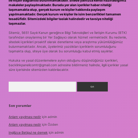
ile hiçbir bağlantısı bulunmamaktadır. Sitede yalnızca kendi hazırladığımız
makaleler paylaşılmaktadır. Burada yer alan içerikler haber niteliği
taşımamakta olup, gerçek kurum ve kişiler hakkında paylaşım
yapılmamaktadır. Gerçek kurum ve kişiler ile isim benzerlikleri tamamen
tesadüfidir. Sitemizdeki bilgiler taslak halindedir ve tavsiye niteliği
taşımazlar.
Sitemiz, 5651 Sayılı Kanun gereğince Bilgi Teknolojileri ve İletişim Kurumu (BTK)
tarafından onaylanmış bir Yer Sağlayıcı olarak hizmet vermektedir. Bu nedenle,
sitedeki içerikleri proaktif olarak denetleme veya araştırma yükümlülüğümüz
bulunmamaktadır. Ancak, üyelerimiz yazdıkları içeriklerin sorumluluğunu
taşımakta olup, siteye üye olarak bu sorumluluğu kabul etmiş sayılırlar.
Hukuka ve yasal düzenlemelere aykırı olduğunu düşündüğünüz içerikleri,
backlinkpanelicomtr@gmail.com
adresine bildirmeniz halinde, ilgili içerikler yasal
süre içerisinde sitemizden kaldırılacaktır.
Arama
Son yorumlar
Anlam yayılması nedir
için
admin
Anlam yayılması nedir
için
Özden
Ingilizce Betipul ne demek
için
admin