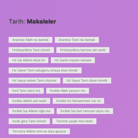
Tarih:
Makaleler
Aramice Allah ne demek
Aramice Tanrı ne demek
Hristiyanlıkta Tanrı kimdir
Hristiyanlıkta tanrının adı nedir
Hz İsa Allahın elçisi mi
Hz İsanın mezarı nerede
Hz İsanın Tanrı olduğunu ortaya atan kimdir
Hz İsaya neden Tanrı diyorlar
Hz İsaya Tanrı diyen kimdir
İncil Tanrı sözü mü
İncilde Allah yazıyor mu
İncilde allahin adı nedir
İncilde Hz Muhammed var mı
İncilde İsa Allahın oğlu mu
İncilde İsa ben tanrıyım diyor mu
Incile göre Tanrı kimdir
Tanrının yasak ismi nedir
Tevratta Allahın ismi ne diye geçiyor