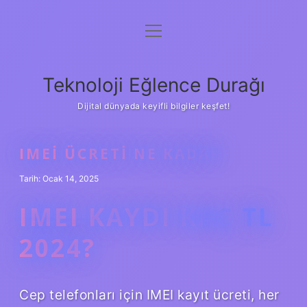
menüyü
Anasayfa
aç
Gizlilik Politikası
Teknoloji Eğlence Durağı
Yasal Uyarı
Dijital dünyada keyifli bilgiler keşfet!
Hakkımızda
IMEI ÜCRETI NE KADAR
Tarih: Ocak 14, 2025
IMEI KAYDI KAÇ TL
2024?
Cep telefonları için IMEI kayıt ücreti, her