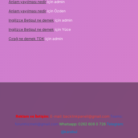
Anlam yayılması nedir
için
admin
Anlam yayılması nedir
için
Özden
Ingilizce Betipul ne demek
için
admin
Ingilizce Betipul ne demek
için
Yüce
Çırağ ne demek TDK
için
admin
abet
elexbett.net
tulipbetgiris.org
Reklam ve İletişim:
E-mail:
backlinkpaneli@gmail.com
Teams:
forumhizmeti@gmail.com
Whatsapp: 0262 606 0 726
Telegram:
@karabul