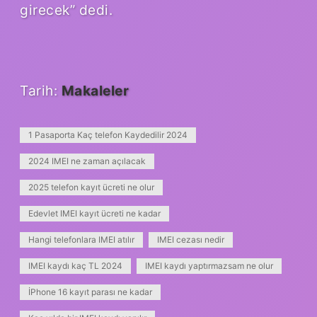
girecek” dedi.
Tarih:
Makaleler
1 Pasaporta Kaç telefon Kaydedilir 2024
2024 IMEI ne zaman açılacak
2025 telefon kayıt ücreti ne olur
Edevlet IMEI kayıt ücreti ne kadar
Hangi telefonlara IMEI atılır
IMEI cezası nedir
IMEI kaydı kaç TL 2024
IMEI kaydı yaptırmazsam ne olur
İPhone 16 kayıt parası ne kadar