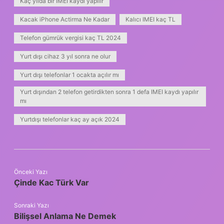
Kaç yılda bir IMEI kaydı yapılır
Kacak iPhone Actirma Ne Kadar
Kalıcı IMEI kaç TL
Telefon gümrük vergisi kaç TL 2024
Yurt dışı cihaz 3 yıl sonra ne olur
Yurt dışı telefonlar 1 ocakta açılır mı
Yurt dışından 2 telefon getirdikten sonra 1 defa IMEI kaydı yapılır
mı
Yurtdışı telefonlar kaç ay açık 2024
Önceki Yazı
Çinde Kac Türk Var
Sonraki Yazı
Bilişsel Anlama Ne Demek