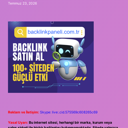
Temmuz 23, 2026
Reklam ve İletişim:
Skype: live:.cid.575569c608265c69
Yasal Uyarı:
Bu internet sitesi, herhangi bir marka, kurum veya
şahıs şirketi ile hiçbir bağlantısı bulunmamaktadır. Sitede yalnızca