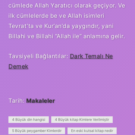
cümlede Allah Yaratıcı olarak geçiyor. Ve
ilk cümlelerde be ve Allah isimleri
Tevrat’ta ve Kur’an’da yaygındır, yani
Billahi ve Billahi “Allah ile” anlamına gelir.
Tavsiyeli Bağlantılar:
Dark Temalı Ne
Demek
Tarih:
Makaleler
4 Büyük din hangisi
4 Büyük kitap Kimlere Verilmiştir
5 Büyük peygamber Kimlerdir
En eski kutsal kitap nedir