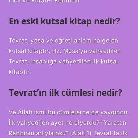
İncil ve Kuran-ı Kerim’dir.
En eski kutsal kitap nedir?
Tevrat, yasa ve öğreti anlamına gelen
kutsal kitaptır. Hz. Musa’ya vahyedilen
Tevrat, insanlığa vahyedilen ilk kutsal
kitaptır.
Tevrat’ın ilk cümlesi nedir?
Ve Allah ismi bu cümlelerde de yaygındır.
İlk vahyedilen ayet ne diyordu? “Yaratan
Rabbinin adıyla oku” (Alak 1) Tevrat’ta ilk