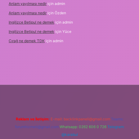
Anlam yayılması nedir
için
admin
Anlam yayılması nedir
için
Özden
Ingilizce Betipul ne demek
için
admin
Ingilizce Betipul ne demek
için
Yüce
Çırağ ne demek TDK
için
admin
betgiris.org
Reklam ve İletişim:
E-mail:
backlinkpaneli@gmail.com
Teams:
forumhizmeti@gmail.com
Whatsapp: 0262 606 0 726
Telegram:
@karabul