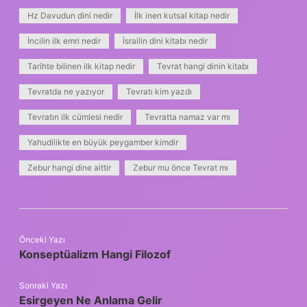
Hz Davudun dini nedir
İlk inen kutsal kitap nedir
İncilin ilk emri nedir
İsrailin dini kitabı nedir
Tarihte bilinen ilk kitap nedir
Tevrat hangi dinin kitabı
Tevratda ne yazıyor
Tevratı kim yazdı
Tevratın ilk cümlesi nedir
Tevratta namaz var mı
Yahudilikte en büyük peygamber kimdir
Zebur hangi dine aittir
Zebur mu önce Tevrat mı
Önceki Yazı
Konseptüalizm Hangi Filozof
Sonraki Yazı
Esirgeyen Ne Anlama Gelir