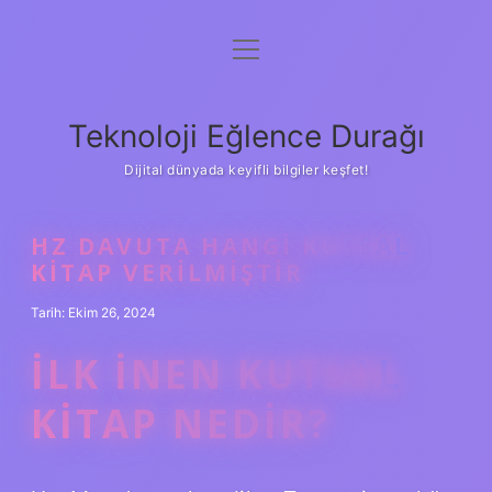
menüyü
Anasayfa
aç
Gizlilik Politikası
Teknoloji Eğlence Durağı
Yasal Uyarı
Dijital dünyada keyifli bilgiler keşfet!
Hakkımızda
HZ DAVUTA HANGI KUTSAL
KITAP VERILMIŞTIR
Tarih: Ekim 26, 2024
İLK INEN KUTSAL
KITAP NEDIR?