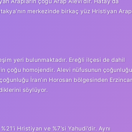
yan Arapların çoğu Arap Alevi’dir. Hatay’da
ntakya’nın merkezinde birkaç yüz Hristiyan Arap
şim yeri bulunmaktadır. Ereğli ilçesi de dahil
inin çoğu homojendir. Alevi nüfusunun çoğunluğ
n çoğunluğu İran’ın Horosan bölgesinden Erzinca
iklerini söylüyor.
21’i Hristiyan ve %7’si Yahudi’dir. Aynı