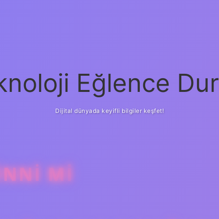
knoloji Eğlence Dur
Dijital dünyada keyifli bilgiler keşfet!
ÜNNI MI