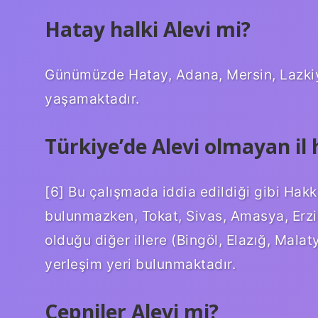
Hatay halki Alevi mi?
Günümüzde Hatay, Adana, Mersin, Lazkiye 
yaşamaktadır.
Türkiye’de Alevi olmayan il 
[6] Bu çalışmada iddia edildiği gibi Hakkâr
bulunmazken, Tokat, Sivas, Amasya, Erzi
olduğu diğer illere (Bingöl, Elazığ, Malat
yerleşim yeri bulunmaktadır.
Çepniler Alevi mi?