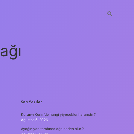
ağı
SIDEBAR
Son Yazılar
grandoperabet
elexbett.net
tulipbe
Kur’an-ı Kerim’de hangi yiyecekler haramdır ?
Ağustos 6, 2026
Ayağın yan tarafında ağrı neden olur ?