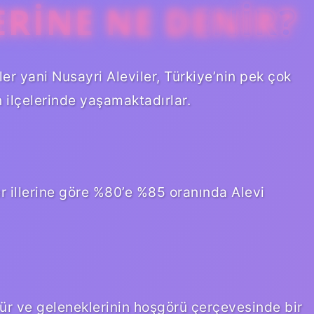
ERINE NE DENIR?
er yani Nusayri Aleviler, Türkiye’nin pek çok
n ilçelerinde yaşamaktadırlar.
ğer illerine göre %80’e %85 oranında Alevi
tür ve geleneklerinin hoşgörü çerçevesinde bir