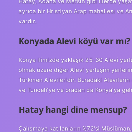
Hatay, Adana ve Mersin gibi illerde yaşa
ayrıca bir Hristiyan Arap mahallesi ve A
vardır.
Konyada Alevi köyü var mı?
Konya ilimizde yaklaşık 25-30 Alevi yerle
olmak üzere diğer Alevi yerleşim yerler
Türkmen Alevileridir. Buradaki Alevileri
ve Tunceli’ye ve oradan da Konya’ya geld
Hatay hangi dine mensup?
Çalışmaya katılanların %72’si Müslüman, %