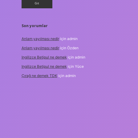
Son yorumlar
Anlam yayılması nedir
için
admin
Anlam yayılması nedir
için
Özden
Ingilizce Betipul ne demek
için
admin
Ingilizce Betipul ne demek
için
Yüce
Çırağ ne demek TDK
için
admin