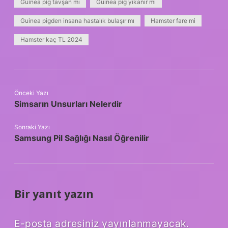
Guinea pig tavşan mı
Guinea pig yıkanır mı
Guinea pigden insana hastalık bulaşır mı
Hamster fare mi
Hamster kaç TL 2024
Önceki Yazı
Simsarın Unsurları Nelerdir
Sonraki Yazı
Samsung Pil Sağlığı Nasıl Öğrenilir
Bir yanıt yazın
E-posta adresiniz yayınlanmayacak.