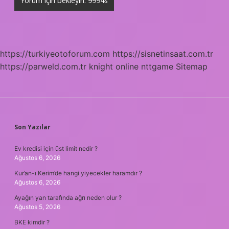
https://turkiyeotoforum.com
https://sisnetinsaat.com.tr
https://parweld.com.tr
knight online
nttgame
Sitemap
SIDEBAR
Son Yazılar
Ev kredisi için üst limit nedir ?
Ağustos 6, 2026
Kur’an-ı Kerim’de hangi yiyecekler haramdır ?
Ağustos 6, 2026
Ayağın yan tarafında ağrı neden olur ?
Ağustos 5, 2026
BKE kimdir ?