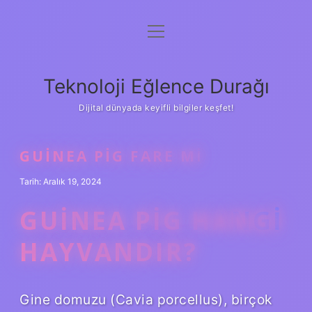
menüyü
Anasayfa
aç
Gizlilik Politikası
Teknoloji Eğlence Durağı
Yasal Uyarı
Dijital dünyada keyifli bilgiler keşfet!
Hakkımızda
GUINEA PIG FARE MI
Tarih: Aralık 19, 2024
GUINEA PIG HANGI
HAYVANDIR?
Gine domuzu (Cavia porcellus), birçok