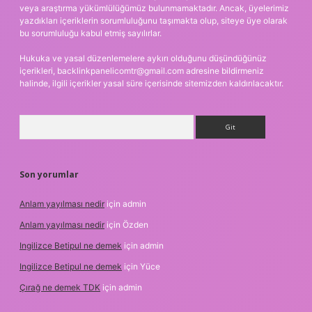
veya araştırma yükümlülüğümüz bulunmamaktadır. Ancak, üyelerimiz
yazdıkları içeriklerin sorumluluğunu taşımakta olup, siteye üye olarak
bu sorumluluğu kabul etmiş sayılırlar.
Hukuka ve yasal düzenlemelere aykırı olduğunu düşündüğünüz
içerikleri,
backlinkpanelicomtr@gmail.com
adresine bildirmeniz
halinde, ilgili içerikler yasal süre içerisinde sitemizden kaldırılacaktır.
Arama
Son yorumlar
Anlam yayılması nedir
için
admin
Anlam yayılması nedir
için
Özden
Ingilizce Betipul ne demek
için
admin
Ingilizce Betipul ne demek
için
Yüce
Çırağ ne demek TDK
için
admin