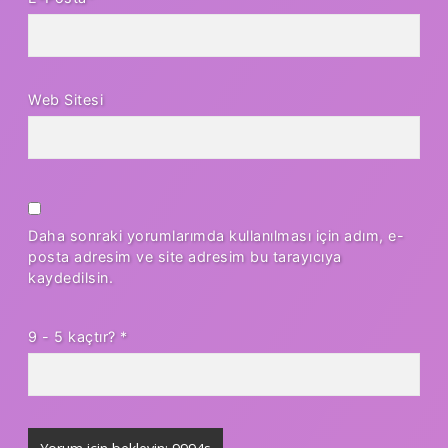
Web Sitesi
Daha sonraki yorumlarımda kullanılması için adım, e-
posta adresim ve site adresim bu tarayıcıya
kaydedilsin.
9 - 5 kaçtır?
*