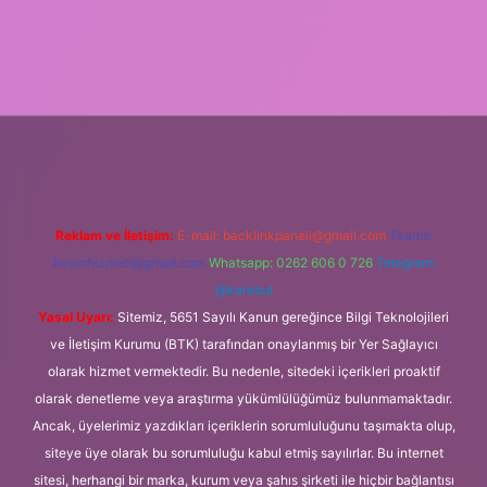
giris.org
Reklam ve İletişim:
E-mail:
backlinkpaneli@gmail.com
Teams:
forumhizmeti@gmail.com
Whatsapp: 0262 606 0 726
Telegram:
@karabul
Yasal Uyarı:
Sitemiz, 5651 Sayılı Kanun gereğince Bilgi Teknolojileri
ve İletişim Kurumu (BTK) tarafından onaylanmış bir Yer Sağlayıcı
olarak hizmet vermektedir. Bu nedenle, sitedeki içerikleri proaktif
olarak denetleme veya araştırma yükümlülüğümüz bulunmamaktadır.
Ancak, üyelerimiz yazdıkları içeriklerin sorumluluğunu taşımakta olup,
siteye üye olarak bu sorumluluğu kabul etmiş sayılırlar. Bu internet
sitesi, herhangi bir marka, kurum veya şahıs şirketi ile hiçbir bağlantısı