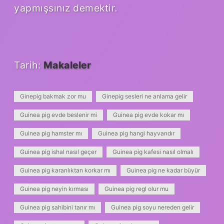
yapmışsınız demektir.
Tarih:
Makaleler
Ginepig bakmak zor mu
Ginepig sesleri ne anlama gelir
Guinea pig evde beslenir mi
Guinea pig evde kokar mı
Guinea pig hamster mı
Guinea pig hangi hayvandır
Guinea pig ishal nasıl geçer
Guinea pig kafesi nasıl olmalı
Guinea pig karanlıktan korkar mı
Guinea pig ne kadar büyür
Guinea pig neyin kırması
Guinea pig regl olur mu
Guinea pig sahibini tanır mı
Guinea pig soyu nereden gelir