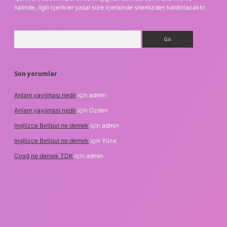
halinde, ilgili içerikler yasal süre içerisinde sitemizden kaldırılacaktır.
Arama
Son yorumlar
Anlam yayılması nedir
için
admin
Anlam yayılması nedir
için
Özden
Ingilizce Betipul ne demek
için
admin
Ingilizce Betipul ne demek
için
Yüce
Çırağ ne demek TDK
için
admin