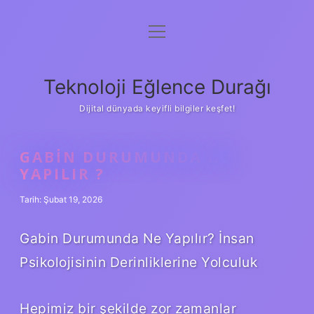
menüyü
Anasayfa
aç
Gizlilik Politikası
Teknoloji Eğlence Durağı
Yasal Uyarı
Dijital dünyada keyifli bilgiler keşfet!
Hakkımızda
GABIN DURUMUNDA NE
YAPILIR ?
Tarih: Şubat 19, 2026
Gabin Durumunda Ne Yapılır? İnsan
Psikolojisinin Derinliklerine Yolculuk
Hepimiz bir şekilde zor zamanlar