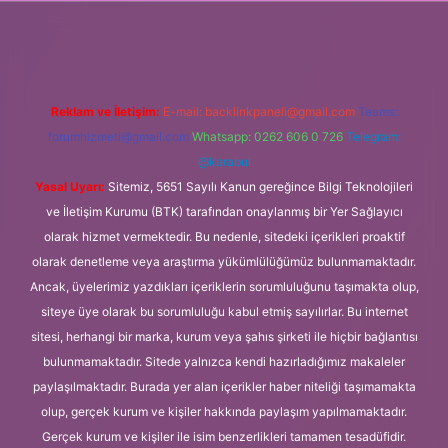
.org
Reklam ve İletişim:
E-mail:
backlinkpaneli@gmail.com
Teams:
forumhizmeti@gmail.com
Whatsapp: 0262 606 0 726
Telegram:
@karabul
Yasal Uyarı:
Sitemiz, 5651 Sayılı Kanun gereğince Bilgi Teknolojileri
ve İletişim Kurumu (BTK) tarafından onaylanmış bir Yer Sağlayıcı
olarak hizmet vermektedir. Bu nedenle, sitedeki içerikleri proaktif
olarak denetleme veya araştırma yükümlülüğümüz bulunmamaktadır.
Ancak, üyelerimiz yazdıkları içeriklerin sorumluluğunu taşımakta olup,
siteye üye olarak bu sorumluluğu kabul etmiş sayılırlar. Bu internet
sitesi, herhangi bir marka, kurum veya şahıs şirketi ile hiçbir bağlantısı
bulunmamaktadır. Sitede yalnızca kendi hazırladığımız makaleler
paylaşılmaktadır. Burada yer alan içerikler haber niteliği taşımamakta
olup, gerçek kurum ve kişiler hakkında paylaşım yapılmamaktadır.
Gerçek kurum ve kişiler ile isim benzerlikleri tamamen tesadüfidir.