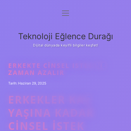
menüyü
Anasayfa
aç
Gizlilik Politikası
Teknoloji Eğlence Durağı
Yasal Uyarı
Dijital dünyada keyifli bilgiler keşfet!
Hakkımızda
ERKEKTE CINSEL ISTEK NE
ZAMAN AZALIR
Tarih: Haziran 29, 2025
ERKEKLER KAÇ
YAŞINA KADAR
CINSEL ISTEK