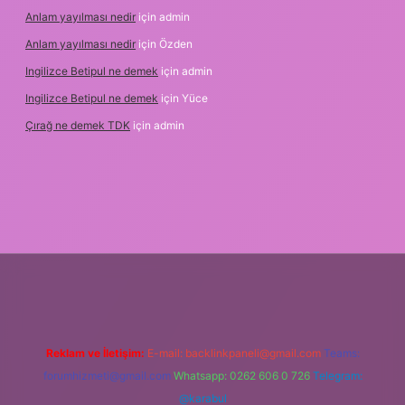
Anlam yayılması nedir
için
admin
Anlam yayılması nedir
için
Özden
Ingilizce Betipul ne demek
için
admin
Ingilizce Betipul ne demek
için
Yüce
Çırağ ne demek TDK
için
admin
tgiris.org
Reklam ve İletişim:
E-mail:
backlinkpaneli@gmail.com
Teams:
forumhizmeti@gmail.com
Whatsapp: 0262 606 0 726
Telegram:
@karabul