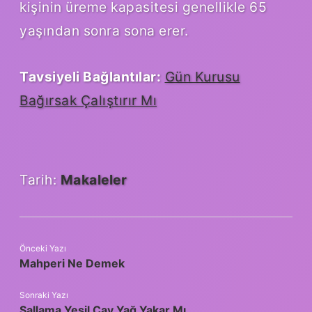
kişinin üreme kapasitesi genellikle 65
yaşından sonra sona erer.
Tavsiyeli Bağlantılar:
Gün Kurusu
Bağırsak Çalıştırır Mı
Tarih:
Makaleler
Önceki Yazı
Mahperi Ne Demek
Sonraki Yazı
Sallama Yeşil Çay Yağ Yakar Mı