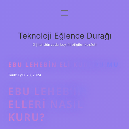
menüyü
Anasayfa
aç
Gizlilik Politikası
Teknoloji Eğlence Durağı
Yasal Uyarı
Dijital dünyada keyifli bilgiler keşfet!
Hakkımızda
EBU LEHEBIN ELI KURUDU MU
Tarih: Eylül 23, 2024
EBU LEHEB’IN
ELLERI NASIL
KURU?