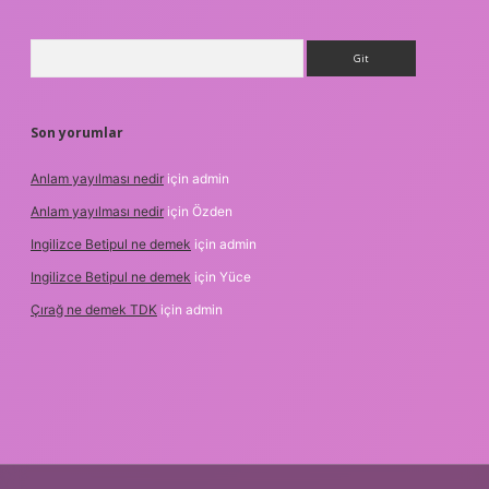
Arama
Son yorumlar
Anlam yayılması nedir
için
admin
Anlam yayılması nedir
için
Özden
Ingilizce Betipul ne demek
için
admin
Ingilizce Betipul ne demek
için
Yüce
Çırağ ne demek TDK
için
admin
ris.org