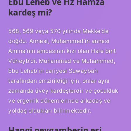
Ebu Leheb ve Hz Hamza
kardeş mi?
568, 569 veya 570 yılında Mekke’de
doğdu. Annesi, Muhammed’in annesi
Amina’nın amcasının kızı olan Hale bint
Vüheyb’di. Muhammed ve Muhammed,
Ebu Leheb’in cariyesi Suwaybah
tarafından emzirildiği için, onlar aynı
zamanda üvey kardeşlerdir ve çocukluk
ve ergenlik dönemlerinde arkadaş ve
yoldaş oldukları bilinmektedir.
Hangi peygamberin eşi