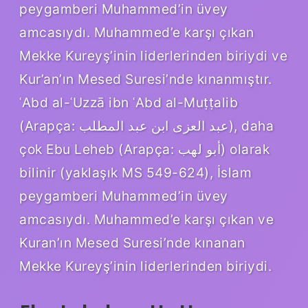
peygamberi Muhammed’in üvey
amcasıydı. Muhammed’e karşı çıkan
Mekke Kureyş’inin liderlerinden biriydi ve
Kur’an’ın Mesed Suresi’nde kınanmıştır.
ʿAbd al-ʿUzzā ibn ʿAbd al-Muṭṭalib
(Arapça: عبد العزى ابن عبد المطلب‎), daha
çok Ebu Leheb (Arapça: أبو لهب‎) olarak
bilinir (yaklaşık MS 549-624), İslam
peygamberi Muhammed’in üvey
amcasıydı. Muhammed’e karşı çıkan ve
Kuran’ın Mesed Suresi’nde kınanan
Mekke Kureyş’inin liderlerinden biriydi.