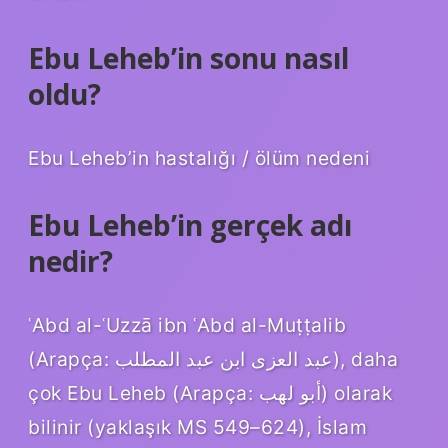
Ebu Leheb’in sonu nasıl
oldu?
Ebu Leheb’in hastalığı / ölüm nedeni
Ebu Leheb’in gerçek adı
nedir?
ʿAbd al-ʿUzzā ibn ʿAbd al-Muṭṭalib
(Arapça: عبد العزى ابن عبد المطلب‎), daha
çok Ebu Leheb (Arapça: أبو لهب) olarak
bilinir (yaklaşık MS 549–624), İslam