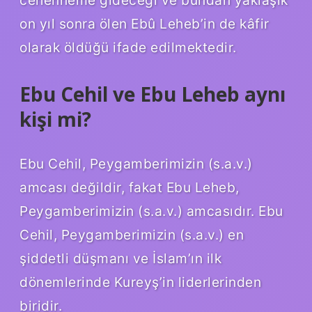
cehenneme gideceği ve bundan yaklaşık
on yıl sonra ölen Ebû Leheb’in de kâfir
olarak öldüğü ifade edilmektedir.
Ebu Cehil ve Ebu Leheb aynı
kişi mi?
Ebu Cehil, Peygamberimizin (s.a.v.)
amcası değildir, fakat Ebu Leheb,
Peygamberimizin (s.a.v.) amcasıdır. Ebu
Cehil, Peygamberimizin (s.a.v.) en
şiddetli düşmanı ve İslam’ın ilk
dönemlerinde Kureyş’in liderlerinden
biridir.