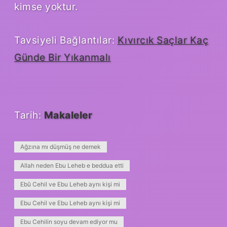
kimse yoktur.
Tavsiyeli Bağlantılar:
Kıvırcık Saçlar Kaç
Günde Bir Yıkanmalı
Tarih:
Makaleler
Ağzına mı düşmüş ne demek
Allah neden Ebu Leheb e beddua etti
Ebû Cehil ve Ebu Leheb aynı kişi mi
Ebu Cehil ve Ebu Leheb aynı kişi mi
Ebu Cehilin soyu devam ediyor mu