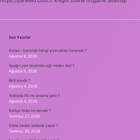
https://parweld.com.tr
knight online
nttgame
Sitemap
SIDEBAR
Son Yazılar
Kur’an-ı Kerim’de hangi yiyecekler haramdır ?
Ağustos 6, 2026
Ayağın yan tarafında ağrı neden olur ?
Ağustos 5, 2026
BKE kimdir ?
Ağustos 4, 2026
Arabada RS ne anlama gelir ?
Ağustos 4, 2026
Kürtçe hırbo ne demek ?
Temmuz 27, 2026
Klima neden terleme yapar ?
Temmuz 25, 2026