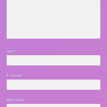
İsim*
E-Posta*
Web Sitesi