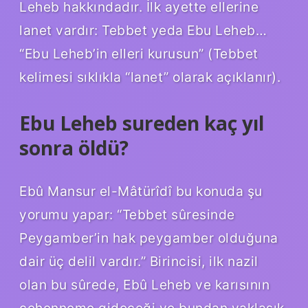
Leheb hakkındadır. İlk ayette ellerine
lanet vardır: Tebbet yeda Ebu Leheb…
“Ebu Leheb’in elleri kurusun” (Tebbet
kelimesi sıklıkla “lanet” olarak açıklanır).
Ebu Leheb sureden kaç yıl
sonra öldü?
Ebû Mansur el-Mâtürîdî bu konuda şu
yorumu yapar: “Tebbet sûresinde
Peygamber’in hak peygamber olduğuna
dair üç delil vardır.” Birincisi, ilk nazil
olan bu sûrede, Ebû Leheb ve karısının