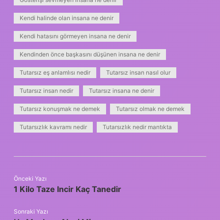
Kendi halinde olan insana ne denir
Kendi hatasını görmeyen insana ne denir
Kendinden önce başkasını düşünen insana ne denir
Tutarsız eş anlamlısı nedir
Tutarsız insan nasıl olur
Tutarsız insan nedir
Tutarsız insana ne denir
Tutarsız konuşmak ne demek
Tutarsız olmak ne demek
Tutarsızlık kavramı nedir
Tutarsızlık nedir mantıkta
Önceki Yazı
1 Kilo Taze Incir Kaç Tanedir
Sonraki Yazı