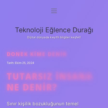
menüyü
Anasayfa
aç
Gizlilik Politikası
Teknoloji Eğlence Durağı
Yasal Uyarı
Dijital dünyada keyifli bilgiler keşfet!
Hakkımızda
DONEK KIME DENIR
Tarih: Ekim 25, 2024
TUTARSIZ INSANA
NE DENIR?
Sınır kişilik bozukluğunun temel