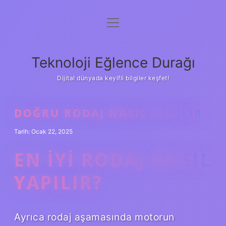
menüyü
Anasayfa
aç
Gizlilik Politikası
Teknoloji Eğlence Durağı
Yasal Uyarı
Dijital dünyada keyifli bilgiler keşfet!
Hakkımızda
DOĞRU RODAJ NASIL YAPILIR
Tarih: Ocak 22, 2025
EN IYI RODAJ NASIL
YAPILIR?
Ayrıca rodaj aşamasında motorun