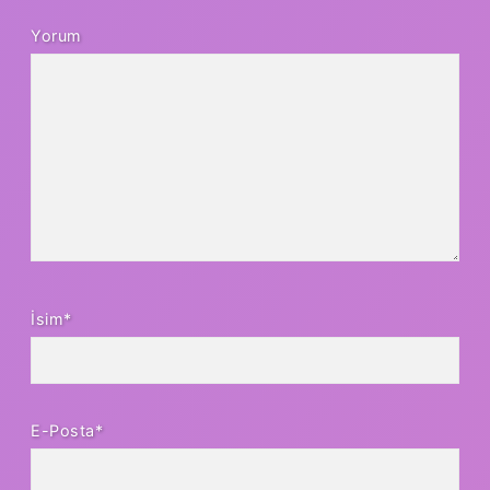
Yorum
İsim*
E-Posta*