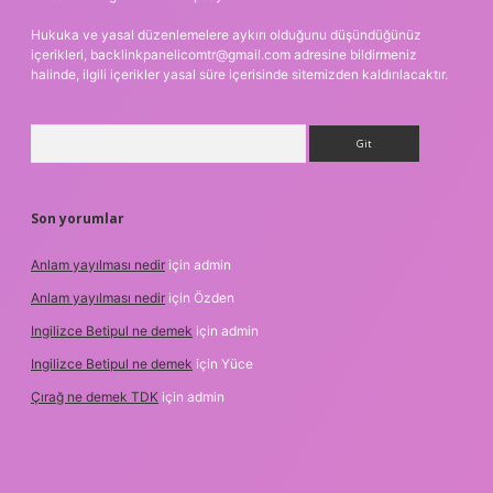
Hukuka ve yasal düzenlemelere aykırı olduğunu düşündüğünüz
içerikleri,
backlinkpanelicomtr@gmail.com
adresine bildirmeniz
halinde, ilgili içerikler yasal süre içerisinde sitemizden kaldırılacaktır.
Arama
Son yorumlar
Anlam yayılması nedir
için
admin
Anlam yayılması nedir
için
Özden
Ingilizce Betipul ne demek
için
admin
Ingilizce Betipul ne demek
için
Yüce
Çırağ ne demek TDK
için
admin