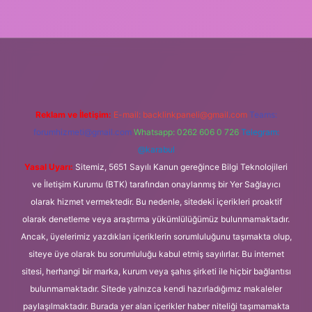
etgiris.org
Reklam ve İletişim:
E-mail:
backlinkpaneli@gmail.com
Teams:
forumhizmeti@gmail.com
Whatsapp: 0262 606 0 726
Telegram:
@karabul
Yasal Uyarı:
Sitemiz, 5651 Sayılı Kanun gereğince Bilgi Teknolojileri
ve İletişim Kurumu (BTK) tarafından onaylanmış bir Yer Sağlayıcı
olarak hizmet vermektedir. Bu nedenle, sitedeki içerikleri proaktif
olarak denetleme veya araştırma yükümlülüğümüz bulunmamaktadır.
Ancak, üyelerimiz yazdıkları içeriklerin sorumluluğunu taşımakta olup,
siteye üye olarak bu sorumluluğu kabul etmiş sayılırlar. Bu internet
sitesi, herhangi bir marka, kurum veya şahıs şirketi ile hiçbir bağlantısı
bulunmamaktadır. Sitede yalnızca kendi hazırladığımız makaleler
paylaşılmaktadır. Burada yer alan içerikler haber niteliği taşımamakta