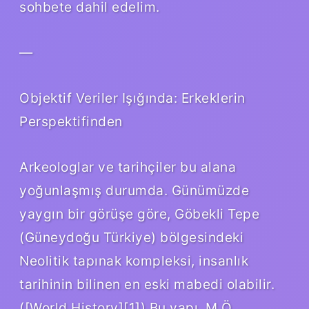
sohbete dahil edelim.
—
Objektif Veriler Işığında: Erkeklerin
Perspektifinden
Arkeologlar ve tarihçiler bu alana
yoğunlaşmış durumda. Günümüzde
yaygın bir görüşe göre, Göbekli Tepe
(Güneydoğu Türkiye) bölgesindeki
Neolitik tapınak kompleksi, insanlık
tarihinin bilinen en eski mabedi olabilir.
([World History][1]) Bu yapı, M.Ö.