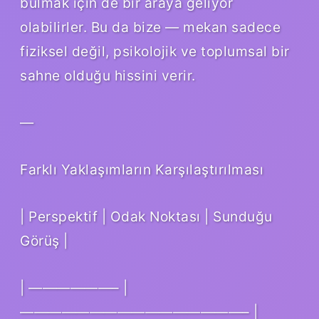
bulmak için de bir araya geliyor
olabilirler. Bu da bize — mekan sadece
fiziksel değil, psikolojik ve toplumsal bir
sahne olduğu hissini verir.
—
Farklı Yaklaşımların Karşılaştırılması
| Perspektif | Odak Noktası | Sunduğu
Görüş |
| ——————– |
————————————————– |