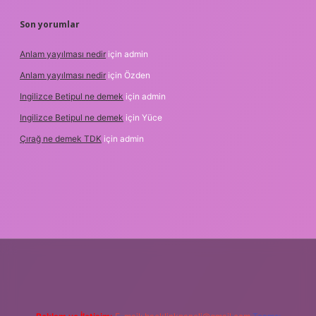
Son yorumlar
Anlam yayılması nedir
için
admin
Anlam yayılması nedir
için
Özden
Ingilizce Betipul ne demek
için
admin
Ingilizce Betipul ne demek
için
Yüce
Çırağ ne demek TDK
için
admin
ulipbetgiris.org