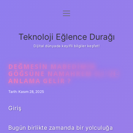
menüyü
Anasayfa
aç
Gizlilik Politikası
Teknoloji Eğlence Durağı
Yasal Uyarı
Dijital dünyada keyifli bilgiler keşfet!
Hakkımızda
DEĞMESIN MABEDIMIN
GÖĞSÜNE NAMAHREM ELI NE
ANLAMA GELIR ?
Tarih: Kasım 28, 2025
Giriş
Bugün birlikte zamanda bir yolculuğa