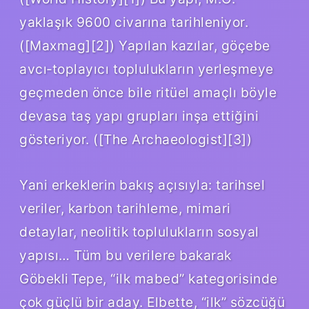
yaklaşık 9600 civarına tarihleniyor.
([Maxmag][2]) Yapılan kazılar, göçebe
avcı‑toplayıcı toplulukların yerleşmeye
geçmeden önce bile ritüel amaçlı böyle
devasa taş yapı grupları inşa ettiğini
gösteriyor. ([The Archaeologist][3])
Yani erkeklerin bakış açısıyla: tarihsel
veriler, karbon tarihleme, mimari
detaylar, neolitik toplulukların sosyal
yapısı… Tüm bu verilere bakarak
Göbekli Tepe, “ilk mabed” kategorisinde
çok güçlü bir aday. Elbette, “ilk” sözcüğü