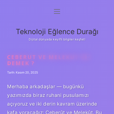
menüyü
Anasayfa
aç
Gizlilik Politikası
Teknoloji Eğlence Durağı
Yasal Uyarı
Dijital dünyada keyifli bilgiler keşfet!
Hakkımızda
CEBERUT VE MELEKUT NE
DEMEK ?
Tarih: Kasım 20, 2025
Merhaba arkadaşlar — bugünkü
yazımızda biraz ruhani pusulamızı
açıyoruz ve iki derin kavram üzerinde
kafa yoracağız: Ceberût ve Melekût. Bu