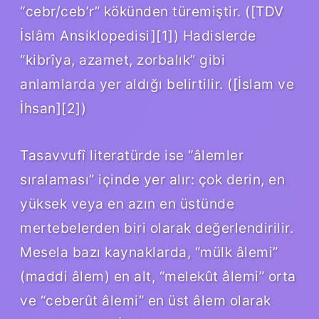
“cebr/ceb’r” kökünden türemiştir. ([TDV
İslâm Ansiklopedisi][1]) Hadislerde
“kibrîya, azamet, zorbalık” gibi
anlamlarda yer aldığı belirtilir. ([İslam ve
İhsan][2])
Tasavvufî literatürde ise “âlemler
sıralaması” içinde yer alır: çok derin, en
yüksek veya en azın en üstünde
mertebelerden biri olarak değerlendirilir.
Mesela bazı kaynaklarda, “mülk âlemi”
(maddi âlem) en alt, “melekût âlemi” orta
ve “ceberût âlemi” en üst âlem olarak