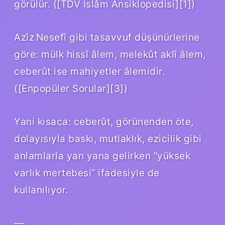
görülür. ([TDV İslâm Ansiklopedisi][1])
Azîz Nesefî gibi tasavvuf düşünürlerine
göre: mülk hissî âlem, melekût aklî âlem,
ceberût ise mahiyetler âlemidir.
([Enpopüler Sorular][3])
Yani kısaca: ceberût, görünenden öte,
dolayısıyla baskı, mutlaklık, ezicilik gibi
anlamlarla yan yana gelirken “yüksek
varlık mertebesi” ifadesiyle de
kullanılıyor.
—