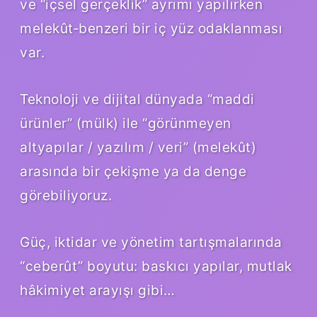
ve “içsel gerçeklik” ayrımı yapılırken
melekût‑benzeri bir iç yüz odaklanması
var.
Teknoloji ve dijital dünyada “maddi
ürünler” (mülk) ile “görünmeyen
altyapılar / yazılım / veri” (melekût)
arasında bir çekişme ya da denge
görebiliyoruz.
Güç, iktidar ve yönetim tartışmalarında
“ceberût” boyutu: baskıcı yapılar, mutlak
hâkimiyet arayışı gibi…