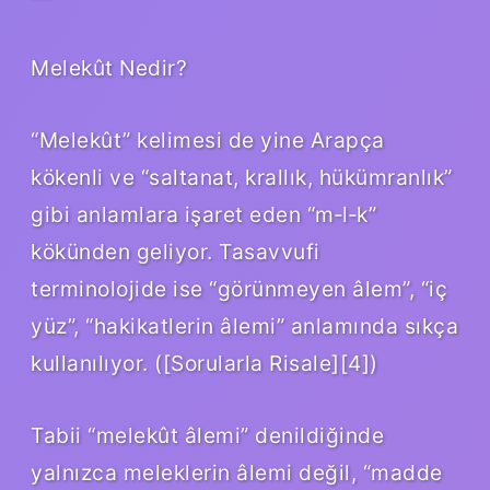
Melekût Nedir?
“Melekût” kelimesi de yine Arapça
kökenli ve “saltanat, krallık, hükümranlık”
gibi anlamlara işaret eden “m‑l‑k”
kökünden geliyor. Tasavvufi
terminolojide ise “görünmeyen âlem”, “iç
yüz”, “hakikatlerin âlemi” anlamında sıkça
kullanılıyor. ([Sorularla Risale][4])
Tabii “melekût âlemi” denildiğinde
yalnızca meleklerin âlemi değil, “madde