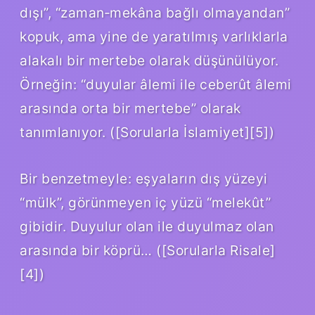
dışı”, “zaman‑mekâna bağlı olmayandan”
kopuk, ama yine de yaratılmış varlıklarla
alakalı bir mertebe olarak düşünülüyor.
Örneğin: “duyular âlemi ile ceberût âlemi
arasında orta bir mertebe” olarak
tanımlanıyor. ([Sorularla İslamiyet][5])
Bir benzetmeyle: eşyaların dış yüzeyi
“mülk”, görünmeyen iç yüzü “melekût”
gibidir. Duyulur olan ile duyulmaz olan
arasında bir köprü… ([Sorularla Risale]
[4])