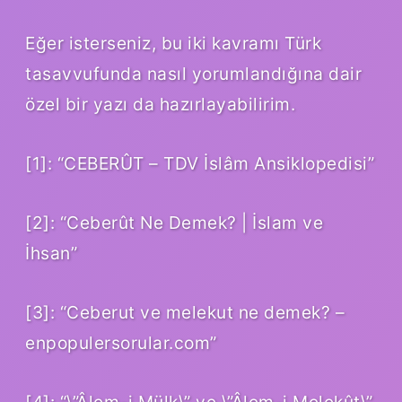
Eğer isterseniz, bu iki kavramı Türk
tasavvufunda nasıl yorumlandığına dair
özel bir yazı da hazırlayabilirim.
[1]: “CEBERÛT – TDV İslâm Ansiklopedisi”
[2]: “Ceberût Ne Demek? | İslam ve
İhsan”
[3]: “Ceberut ve melekut ne demek? –
enpopulersorular.com”
[4]: “\”Âlem-i Mülk\” ve \”Âlem-i Melekût\”