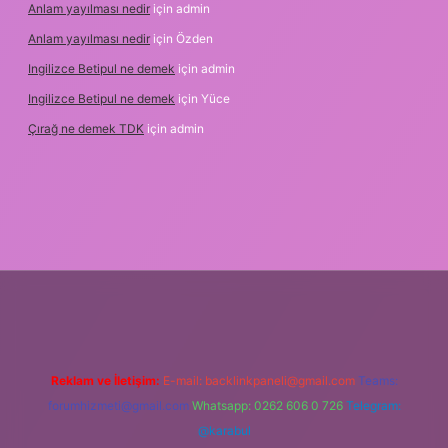
Anlam yayılması nedir
için
admin
Anlam yayılması nedir
için
Özden
Ingilizce Betipul ne demek
için
admin
Ingilizce Betipul ne demek
için
Yüce
Çırağ ne demek TDK
için
admin
etgiris.org
Reklam ve İletişim:
E-mail:
backlinkpaneli@gmail.com
Teams:
forumhizmeti@gmail.com
Whatsapp: 0262 606 0 726
Telegram:
@karabul