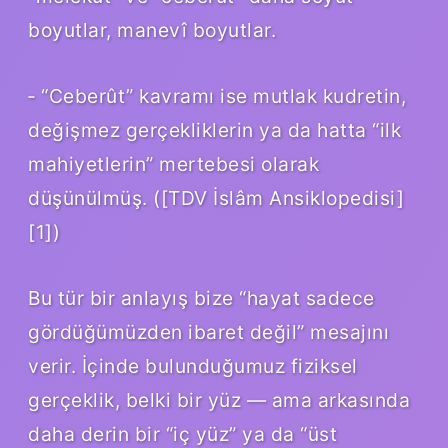
boyutlar, manevî boyutlar.
‑ “Ceberût” kavramı ise mutlak kudretin,
değişmez gerçekliklerin ya da hatta “ilk
mahiyetlerin” mertebesi olarak
düşünülmüş. ([TDV İslâm Ansiklopedisi]
[1])
Bu tür bir anlayış bize “hayat sadece
gördüğümüzden ibaret değil” mesajını
verir. İçinde bulunduğumuz fiziksel
gerçeklik, belki bir yüz — ama arkasında
daha derin bir “iç yüz” ya da “üst