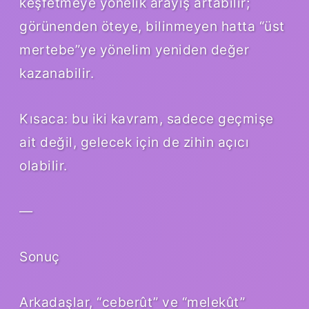
keşfetmeye yönelik arayış artabilir;
görünenden öteye, bilinmeyen hatta “üst
mertebe”ye yönelim yeniden değer
kazanabilir.
Kısaca: bu iki kavram, sadece geçmişe
ait değil, gelecek için de zihin açıcı
olabilir.
—
Sonuç
Arkadaşlar, “ceberût” ve “melekût”