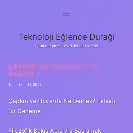
menüyü
Anasayfa
aç
Gizlilik Politikası
Teknoloji Eğlence Durağı
Yasal Uyarı
Dijital dünyada keyifli bilgiler keşfet!
Hakkımızda
ÇAPKIN VE HOVARDA NE
DEMEK ?
Tarih: Ekim 31, 2025
Çapkın ve Hovarda Ne Demek? Felsefi
Bir Deneme
Filozofik Bakış Açısıyla Başlamak