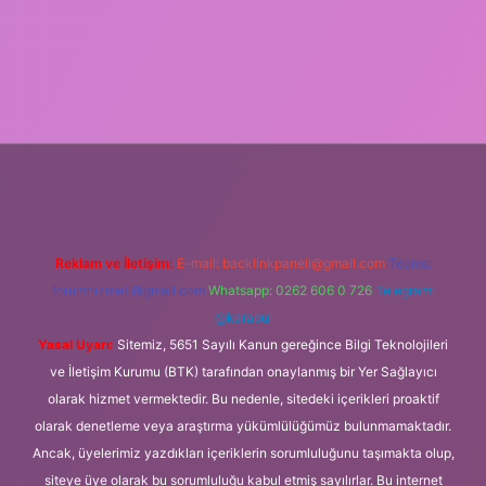
ipbetgiris.org
Reklam ve İletişim:
E-mail:
backlinkpaneli@gmail.com
Teams:
forumhizmeti@gmail.com
Whatsapp: 0262 606 0 726
Telegram:
@karabul
Yasal Uyarı:
Sitemiz, 5651 Sayılı Kanun gereğince Bilgi Teknolojileri
ve İletişim Kurumu (BTK) tarafından onaylanmış bir Yer Sağlayıcı
olarak hizmet vermektedir. Bu nedenle, sitedeki içerikleri proaktif
olarak denetleme veya araştırma yükümlülüğümüz bulunmamaktadır.
Ancak, üyelerimiz yazdıkları içeriklerin sorumluluğunu taşımakta olup,
siteye üye olarak bu sorumluluğu kabul etmiş sayılırlar. Bu internet