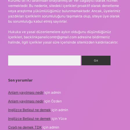
Kurumu (BTK) tarafından onaylanmış bir Yer Sağlayıcı olarak hizmet
vermektedir. Bu nedenle, sitedeki içerikleri proaktif olarak denetleme
veya araştırma yükümlülüğümüz bulunmamaktadır. Ancak, üyelerimiz
yazdıkları içeriklerin sorumluluğunu taşımakta olup, siteye üye olarak
bu sorumluluğu kabul etmiş sayılırlar.
Hukuka ve yasal düzenlemelere aykırı olduğunu düşündüğünüz
içerikleri,
backlinkpanelicomtr@gmail.com
adresine bildirmeniz
halinde, ilgili içerikler yasal süre içerisinde sitemizden kaldırılacaktır.
Arama
Son yorumlar
Anlam yayılması nedir
için
admin
Anlam yayılması nedir
için
Özden
Ingilizce Betipul ne demek
için
admin
Ingilizce Betipul ne demek
için
Yüce
Çırağ ne demek TDK
için
admin