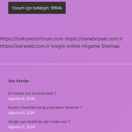
https://turkiyeotoforum.com
https://sisnetinsaat.com.tr
https://parweld.com.tr
knight online
nttgame
Sitemap
SIDEBAR
Son Yazılar
Ev kredisi için üst limit nedir ?
Ağustos 6, 2026
Kur’an-ı Kerim’de hangi yiyecekler haramdır ?
Ağustos 6, 2026
Ayağın yan tarafında ağrı neden olur ?
Ağustos 5, 2026