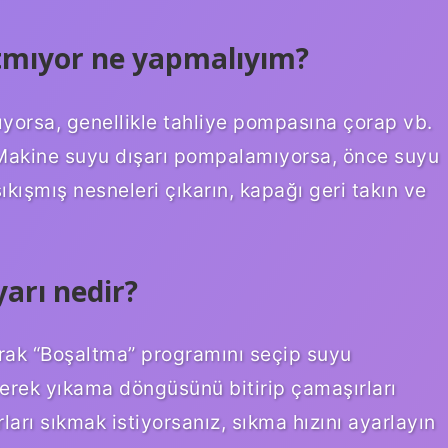
tmıyor ne yapmalıyım?
orsa, genellikle tahliye pompasına çorap vb.
. Makine suyu dışarı pompalamıyorsa, önce suyu
kışmış nesneleri çıkarın, kapağı geri takın ve
arı nedir?
ak “Boşaltma” programını seçip suyu
çerek yıkama döngüsünü bitirip çamaşırları
rları sıkmak istiyorsanız, sıkma hızını ayarlayın