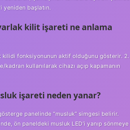
 yeniden başlatın.
rlak kilit işareti ne anlama
kilidi fonksiyonunun aktif olduğunu gösterir. 2.
me/kadran kullanılarak cihazı açıp kapamanın
luk işareti neden yanar?
österge panelinde “musluk” simgesi belirir.
inde, ön paneldeki musluk LED’i yanıp sönmeye