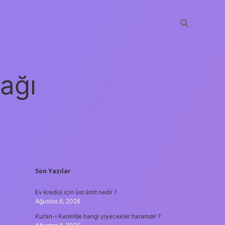
ağı
SIDEBAR
Son Yazılar
grandoperabet
elexbett.net
tulipbetgiri
Ev kredisi için üst limit nedir ?
Ağustos 6, 2026
Kur’an-ı Kerim’de hangi yiyecekler haramdır ?