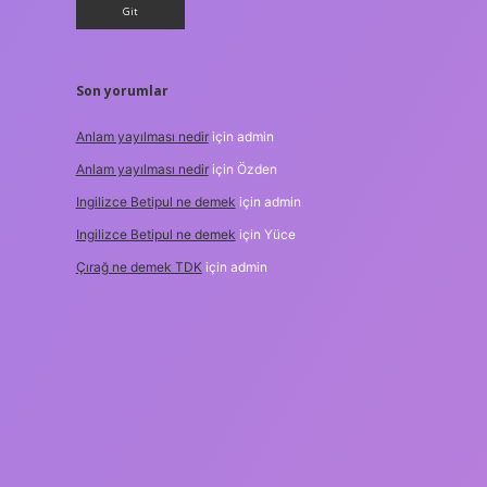
Son yorumlar
Anlam yayılması nedir
için
admin
Anlam yayılması nedir
için
Özden
Ingilizce Betipul ne demek
için
admin
Ingilizce Betipul ne demek
için
Yüce
Çırağ ne demek TDK
için
admin