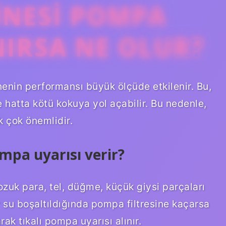
INESI POMPA
NIRSA NE OLUR?
nenin performansı büyük ölçüde etkilenir. Bu,
e hatta kötü kokuya yol açabilir. Bu nedenle,
k çok önemlidir.
pa uyarısı verir?
zuk para, tel, düğme, küçük giysi parçaları
r su boşaltıldığında pompa filtresine kaçarsa
rak tıkalı pompa uyarısı alınır.