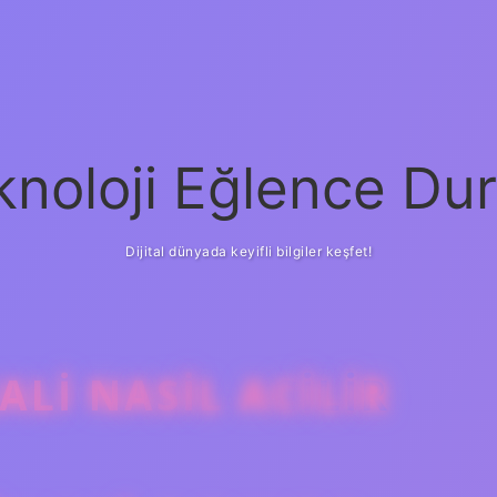
knoloji Eğlence Dur
Dijital dünyada keyifli bilgiler keşfet!
LI NASIL ACILIR