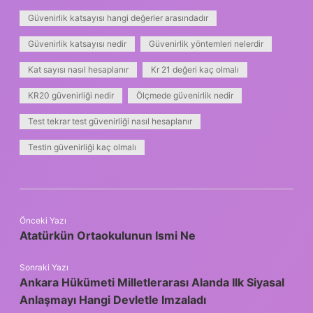
Güvenirlik katsayısı hangi değerler arasındadır
Güvenirlik katsayısı nedir
Güvenirlik yöntemleri nelerdir
Kat sayısı nasıl hesaplanır
Kr 21 değeri kaç olmalı
KR20 güvenirliği nedir
Ölçmede güvenirlik nedir
Test tekrar test güvenirliği nasıl hesaplanır
Testin güvenirliği kaç olmalı
Önceki Yazı
Atatürkün Ortaokulunun Ismi Ne
Sonraki Yazı
Ankara Hükümeti Milletlerarası Alanda Ilk Siyasal
Anlaşmayı Hangi Devletle Imzaladı