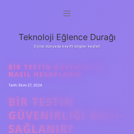
menüyü
Anasayfa
aç
Gizlilik Politikası
Teknoloji Eğlence Durağı
Yasal Uyarı
Dijital dünyada keyifli bilgiler keşfet!
Hakkımızda
BIR TESTIN GÜVENIRLIĞI
NASIL HESAPLANIR
Tarih: Ekim 27, 2024
BIR TESTIN
GÜVENIRLIĞI NASIL
SAĞLANIR?