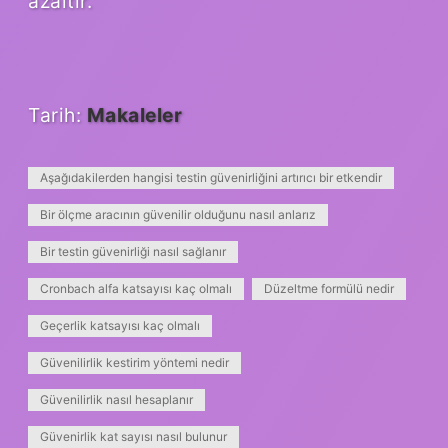
azaltır.
Tarih:
Makaleler
Aşağıdakilerden hangisi testin güvenirliğini artırıcı bir etkendir
Bir ölçme aracının güvenilir olduğunu nasıl anlarız
Bir testin güvenirliği nasıl sağlanır
Cronbach alfa katsayısı kaç olmalı
Düzeltme formülü nedir
Geçerlik katsayısı kaç olmalı
Güvenilirlik kestirim yöntemi nedir
Güvenilirlik nasıl hesaplanır
Güvenirlik kat sayısı nasıl bulunur