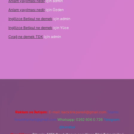
Anlam yayılması nedir
için
admin
Anlam yayılması nedir
için
Özden
Ingilizce Betipul ne demek
için
admin
Ingilizce Betipul ne demek
için
Yüce
Çırağ ne demek TDK
için
admin
betgiris.org
Reklam ve İletişim:
E-mail:
backlinkpaneli@gmail.com
Teams:
forumhizmeti@gmail.com
Whatsapp: 0262 606 0 726
Telegram:
@karabul