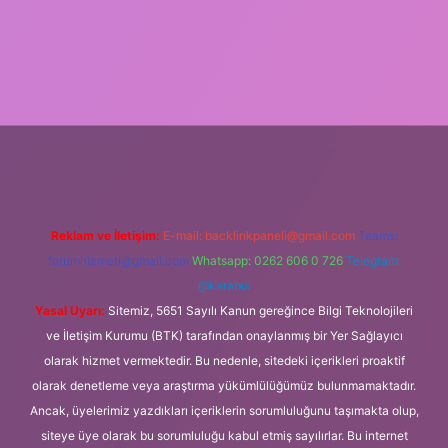
ndoperabet
elexbett.net
tulipbetgiris.org
Reklam ve İletişim:
E-mail:
backlinkpaneli@gmail.com
Teams:
forumhizmeti@gmail.com
Whatsapp: 0262 606 0 726
Telegram:
@karabul
Yasal Uyarı:
Sitemiz, 5651 Sayılı Kanun gereğince Bilgi Teknolojileri
ve İletişim Kurumu (BTK) tarafından onaylanmış bir Yer Sağlayıcı
olarak hizmet vermektedir. Bu nedenle, sitedeki içerikleri proaktif
olarak denetleme veya araştırma yükümlülüğümüz bulunmamaktadır.
Ancak, üyelerimiz yazdıkları içeriklerin sorumluluğunu taşımakta olup,
siteye üye olarak bu sorumluluğu kabul etmiş sayılırlar. Bu internet