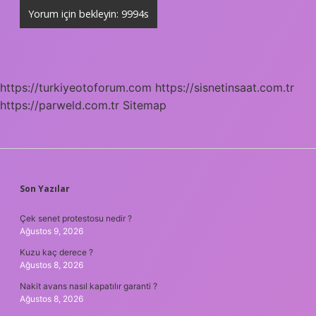
https://turkiyeotoforum.com
https://sisnetinsaat.com.tr
https://parweld.com.tr
Sitemap
SIDEBAR
Son Yazılar
Çek senet protestosu nedir ?
Ağustos 9, 2026
Kuzu kaç derece ?
Ağustos 8, 2026
Nakit avans nasıl kapatılır garanti ?
Ağustos 8, 2026