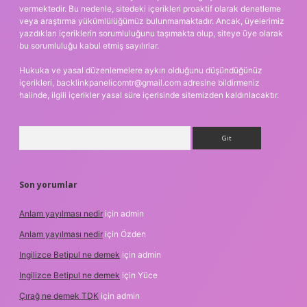
vermektedir. Bu nedenle, sitedeki içerikleri proaktif olarak denetleme
veya araştırma yükümlülüğümüz bulunmamaktadır. Ancak, üyelerimiz
yazdıkları içeriklerin sorumluluğunu taşımakta olup, siteye üye olarak
bu sorumluluğu kabul etmiş sayılırlar.
Hukuka ve yasal düzenlemelere aykırı olduğunu düşündüğünüz
içerikleri,
backlinkpanelicomtr@gmail.com
adresine bildirmeniz
halinde, ilgili içerikler yasal süre içerisinde sitemizden kaldırılacaktır.
Arama
Son yorumlar
Anlam yayılması nedir
için
admin
Anlam yayılması nedir
için
Özden
Ingilizce Betipul ne demek
için
admin
Ingilizce Betipul ne demek
için
Yüce
Çırağ ne demek TDK
için
admin