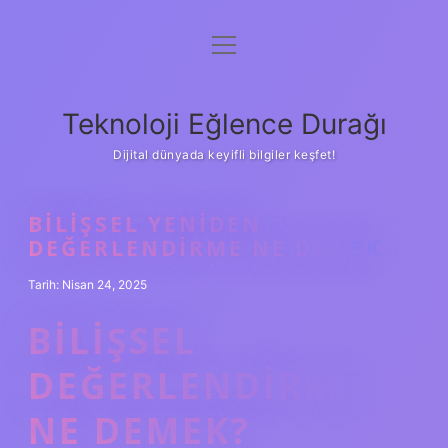
menüyü
Anasayfa
aç
Gizlilik Politikası
Teknoloji Eğlence Durağı
Yasal Uyarı
Dijital dünyada keyifli bilgiler keşfet!
Hakkımızda
BILIŞSEL YENIDEN
DEĞERLENDIRME NE DEMEK
Tarih: Nisan 24, 2025
BILIŞSEL
DEĞERLENDIRME
NE DEMEK?