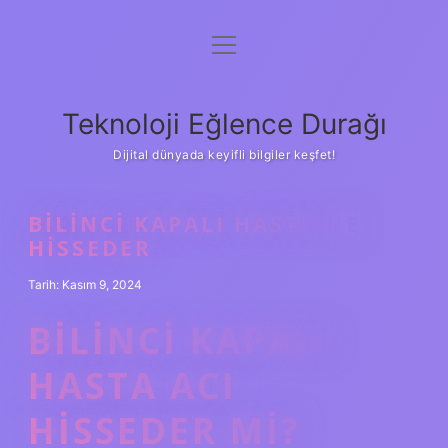
menüyü
Anasayfa
aç
Gizlilik Politikası
Teknoloji Eğlence Durağı
Yasal Uyarı
Dijital dünyada keyifli bilgiler keşfet!
Hakkımızda
BILINCI KAPALI HASTA NE
HISSEDER
Tarih: Kasım 9, 2024
BILINCI KAPALI
HASTA ACI
HISSEDER MI?