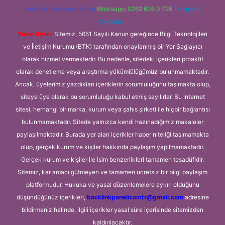
forumhizmeti@gmail.com
Whatsapp: 0262 606 0 726
Telegram:
@karabul
Yasal Uyarı:
Sitemiz, 5651 Sayılı Kanun gereğince Bilgi Teknolojileri
ve İletişim Kurumu (BTK) tarafından onaylanmış bir Yer Sağlayıcı
olarak hizmet vermektedir. Bu nedenle, sitedeki içerikleri proaktif
olarak denetleme veya araştırma yükümlülüğümüz bulunmamaktadır.
Ancak, üyelerimiz yazdıkları içeriklerin sorumluluğunu taşımakta olup,
siteye üye olarak bu sorumluluğu kabul etmiş sayılırlar. Bu internet
sitesi, herhangi bir marka, kurum veya şahıs şirketi ile hiçbir bağlantısı
bulunmamaktadır. Sitede yalnızca kendi hazırladığımız makaleler
paylaşılmaktadır. Burada yer alan içerikler haber niteliği taşımamakta
olup, gerçek kurum ve kişiler hakkında paylaşım yapılmamaktadır.
Gerçek kurum ve kişiler ile isim benzerlikleri tamamen tesadüfidir.
Sitemiz, kar amacı gütmeyen ve tamamen ücretsiz bir bilgi paylaşım
platformudur. Hukuka ve yasal düzenlemelere aykırı olduğunu
düşündüğünüz içerikleri,
backlinkpanelicomtr@gmail.com
adresine
bildirmeniz halinde, ilgili içerikler yasal süre içerisinde sitemizden
kaldırılacaktır.