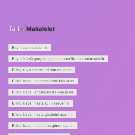
Tarih:
Makaleler
Beyin acı hisseder mi
Beyin ölümü gerçekleşen hastanın fişi ne zaman çekilir
Bilinç kaybının en ileri durumu nedir
Bilinci kapalı bir hasta evde bakılır mı
Bilinci kapalı entübe hasta iyileşir mi
Bilinci kapalı hasta acı hisseder mi
Bilinci kapalı hasta gözlerini açar mı
Bilinci kapalı hasta kaç günde uyanır