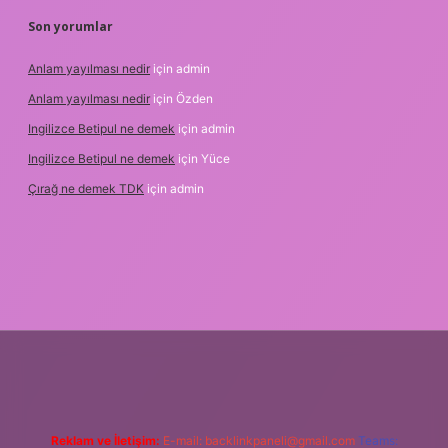
Son yorumlar
Anlam yayılması nedir
için
admin
Anlam yayılması nedir
için
Özden
Ingilizce Betipul ne demek
için
admin
Ingilizce Betipul ne demek
için
Yüce
Çırağ ne demek TDK
için
admin
giris.org
Reklam ve İletişim:
E-mail:
backlinkpaneli@gmail.com
Teams: