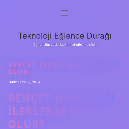
menüyü
Anasayfa
aç
Gizlilik Politikası
Teknoloji Eğlence Durağı
Yasal Uyarı
Dijital dünyada keyifli bilgiler keşfet!
Hakkımızda
BEHÇET TEDAVI EDILMEZSE NE
OLUR
Tarih: Ekim 31, 2024
BEHÇET HASTALIĞI
ILERLERSE NE
OLUR?