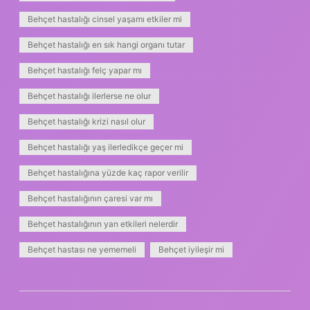
Behçet hastalığı cinsel yaşamı etkiler mi
Behçet hastalığı en sık hangi organı tutar
Behçet hastalığı felç yapar mı
Behçet hastalığı ilerlerse ne olur
Behçet hastalığı krizi nasıl olur
Behçet hastalığı yaş ilerledikçe geçer mi
Behçet hastalığına yüzde kaç rapor verilir
Behçet hastalığının çaresi var mı
Behçet hastalığının yan etkileri nelerdir
Behçet hastası ne yememeli
Behçet iyileşir mi