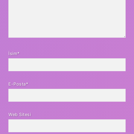
İsim*
E-Posta*
Web Sitesi