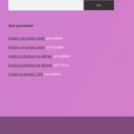
Arama
Son yorumlar
Anlam yayılması nedir
için
admin
Anlam yayılması nedir
için
Özden
Ingilizce Betipul ne demek
için
admin
Ingilizce Betipul ne demek
için
Yüce
Çırağ ne demek TDK
için
admin
iris.org