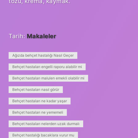
tozu, krema, kaymak.
Tarih:
Makaleler
Ağızda behçet hastalığı Nasıl Geçer
Behçet hastaları engelli raporu alabilir mi
Behçet hastaları malulen emekli olabilir mi
Behçet hastaları nasıl görür
Behçet hastaları ne kadar yaşar
Behçet hastaları ne yememeli
Behçet hastaları nelerden uzak durmalı
Behçet hastalığı bacaklara vurur mu