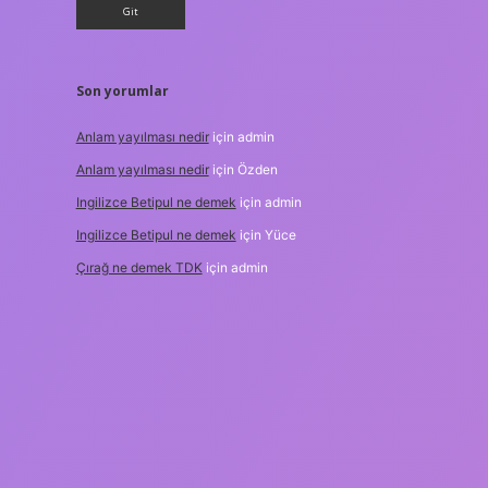
Son yorumlar
Anlam yayılması nedir
için
admin
Anlam yayılması nedir
için
Özden
Ingilizce Betipul ne demek
için
admin
Ingilizce Betipul ne demek
için
Yüce
Çırağ ne demek TDK
için
admin