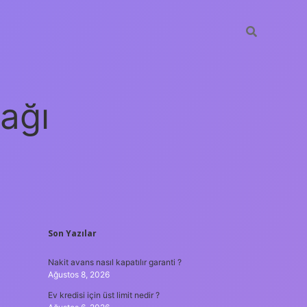
ağı
SIDEBAR
Son Yazılar
grandoperabet
elexbett.net
tulipbe
Nakit avans nasıl kapatılır garanti ?
Ağustos 8, 2026
Ev kredisi için üst limit nedir ?