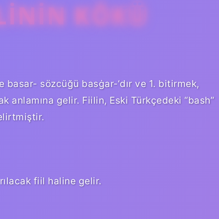
LININ KÖKÜ
 basar- sözcüğü basġar-‘dır ve 1. bitirmek,
 anlamına gelir. Fiilin, Eski Türkçedeki “bash”
irtmiştir.
acak fiil haline gelir.