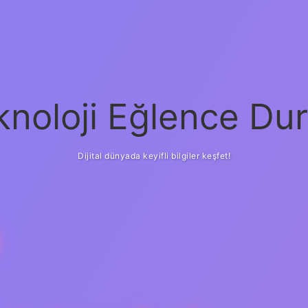
knoloji Eğlence Dur
Dijital dünyada keyifli bilgiler keşfet!
I