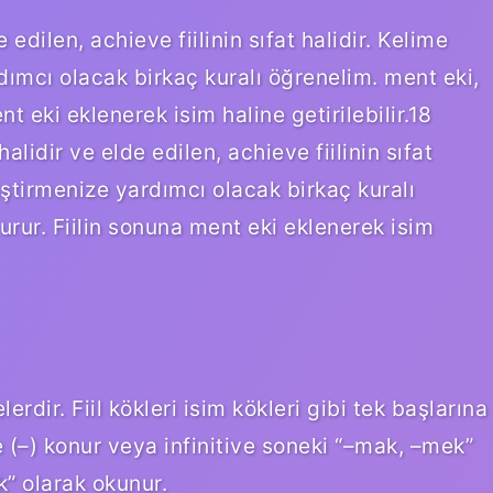
e edilen, achieve fiilinin sıfat halidir. Kelime
dımcı olacak birkaç kuralı öğrenelim. ment eki,
nt eki eklenerek isim haline getirilebilir.18
alidir ve elde edilen, achieve fiilinin sıfat
iştirmenize yardımcı olacak birkaç kuralı
turur. Fiilin sonuna ment eki eklenerek isim
erdir. Fiil kökleri isim kökleri gibi tek başlarına
re (–) konur veya infinitive soneki “–mak, –mek”
k” olarak okunur.