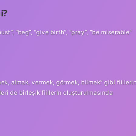
i?
“must”, “beg”, “give birth”, “pray”, “be miserable”
, almak, vermek, görmek, bilmek” gibi fiilleri
ri de birleşik fiillerin oluşturulmasında