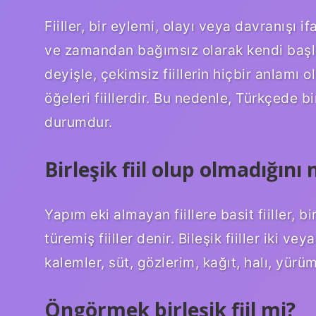
Fiiller, bir eylemi, olayı veya davranışı 
ve zamandan bağımsız olarak kendi başla
deyişle, çekimsiz fiillerin hiçbir anlamı
öğeleri fiillerdir. Bu nedenle, Türkçede bir
durumdur.
Birleşik fiil olup olmadığını 
Yapım eki almayan fiillere basit fiiller, b
türemiş fiiller denir. Bileşik fiiller iki v
kalemler, süt, gözlerim, kağıt, halı, y
Öngörmek birleşik fiil mi?