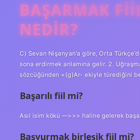
BAŞARMAK FII
NEDIR?
C) Sevan Nişanyan’a göre, Orta Türkçe’de
sona erdirmek anlamına gelir. 2. Uğraşmak
sözcüğünden +(g)Ar- ekiyle türediğini bel
Başarılı fiil mi?
Asıl isim kökü —>>> haline gelerek başarıl
Başvurmak birleşik fiil mi?