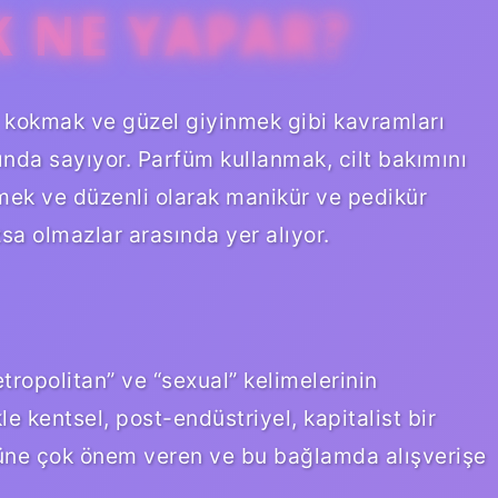
K NE YAPAR?
l kokmak ve güzel giyinmek gibi kavramları
ında sayıyor. Parfüm kullanmak, cilt bakımını
mek ve düzenli olarak manikür ve pedikür
a olmazlar arasında yer alıyor.
tropolitan” ve “sexual” kelimelerinin
kle kentsel, post-endüstriyel, kapitalist bir
üne çok önem veren ve bu bağlamda alışverişe