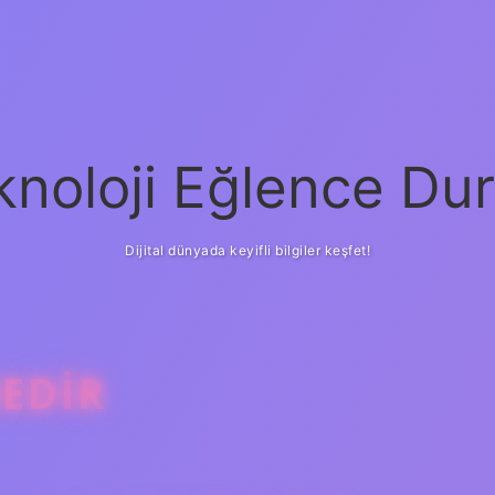
knoloji Eğlence Dur
Dijital dünyada keyifli bilgiler keşfet!
NEDIR