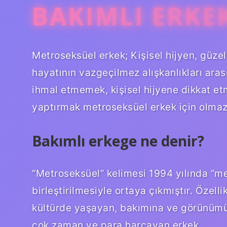
BAKIMLI ERKE
Metroseksüel erkek; Kişisel hijyen, güze
hayatının vazgeçilmez alışkanlıkları aras
ihmal etmemek, kişisel hijyene dikkat et
yaptırmak metroseksüel erkek için olmazs
Bakımlı erkege ne denir?
“Metroseksüel” kelimesi 1994 yılında “me
birleştirilmesiyle ortaya çıkmıştır. Özelli
kültürde yaşayan, bakımına ve görünüm
çok zaman ve para harcayan erkek…