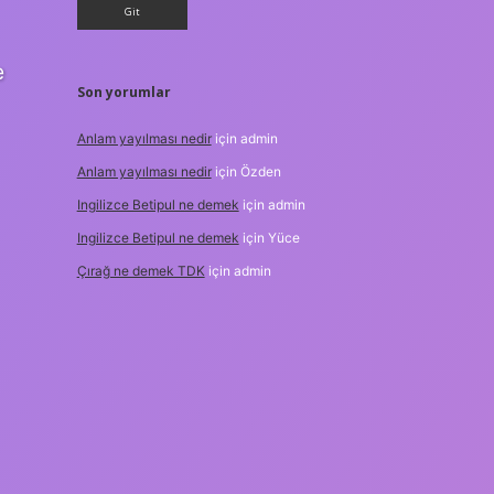
e
Son yorumlar
Anlam yayılması nedir
için
admin
Anlam yayılması nedir
için
Özden
Ingilizce Betipul ne demek
için
admin
Ingilizce Betipul ne demek
için
Yüce
Çırağ ne demek TDK
için
admin