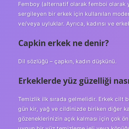
Femboy (alternatif olarak femboi olarak ya
sergileyen bir erkek için kullanılan moder
ve/veya uyluklar. Ayrıca, kadınsı ve erkek
Capkin erkek ne denir?
Dil sözlüğü – çapkın, kadın düşkünü.
Erkeklerde yüz güzelliği nası
Temizlik ilk sırada gelmelidir. Erkek cilt 
gün kir, yağ ve cildinizde biriken diğer k
gözeneklerinizin açık kalması için çok öne
uygun bir yüz temizleme jeli veya köpüğü