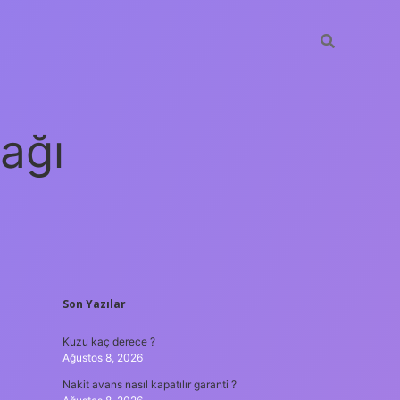
ağı
SIDEBAR
Son Yazılar
grandoperabet
elexbett.net
tulipb
Kuzu kaç derece ?
Ağustos 8, 2026
Nakit avans nasıl kapatılır garanti ?