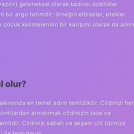
zılır) geleneksel olarak kadınsı özellikler
n bir argo terimdir; örneğin elbiseler, etekler
 çocuk kelimelerinin bir karışımı olarak da anılır
l olur?
bakımında en temel adım temizliktir. Cildinizi her
alıntılardan arındırmak cildinizin taze ve
mlidir. Cildinizi sabah ve akşam cilt tipinize
 ile temizleyin.