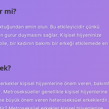
r mi?
oktuğundan emin olun. Bu etkileyicidir çünkü
n gurur duymasını sağlar. Kişisel hijyeninize
ile, bir kadının bakımı bir erkeği etkilemede en
ek?
rkekler kişisel hijyenlerine önem veren, bakıml
 Metroseksüeller genellikle kişisel hijyenlerine
ne büyük önem veren heteroseksüel erkeklerdir.
? Metroseksüel erkekler kişisel hijyenlerine