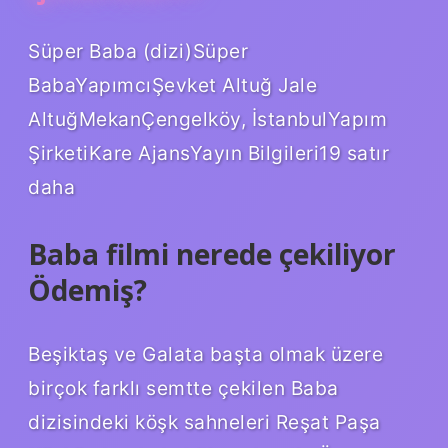
Süper Baba (dizi)Süper
BabaYapımcıŞevket Altuğ Jale
AltuğMekanÇengelköy, İstanbulYapım
ŞirketiKare AjansYayın Bilgileri19 satır
daha
Baba filmi nerede çekiliyor
Ödemiş?
Beşiktaş ve Galata başta olmak üzere
birçok farklı semtte çekilen Baba
dizisindeki köşk sahneleri Reşat Paşa