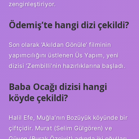
zenginleştiriyor.
Ödemiş’te hangi dizi çekildi?
Son olarak ‘Akıldan Gönüle’ filminin
yapımcılığını üstlenen Üs Yapım, yeni
dizisi ‘Zembilli’nin hazırlıklarına başladı.
Baba Ocağı dizisi hangi
köyde çekildi?
Halil Efe, Muğla’nın Bozüyük köyünde bir
çiftçidir. Murat (Selim Gülgören) ve
Güven (Burak Özçivit) adında iki oğulları