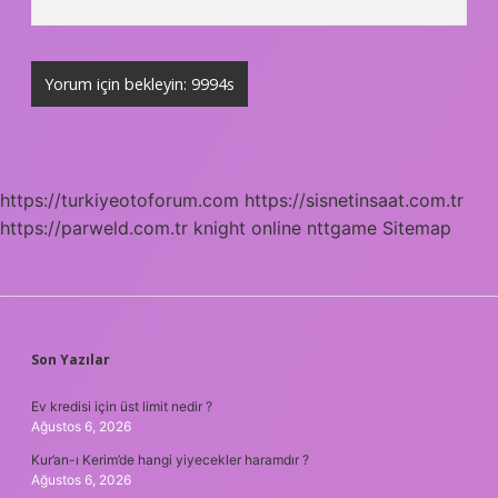
https://turkiyeotoforum.com
https://sisnetinsaat.com.tr
https://parweld.com.tr
knight online
nttgame
Sitemap
SIDEBAR
Son Yazılar
Ev kredisi için üst limit nedir ?
Ağustos 6, 2026
Kur’an-ı Kerim’de hangi yiyecekler haramdır ?
Ağustos 6, 2026