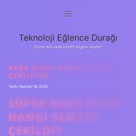
menüyü
Anasayfa
aç
Gizlilik Politikası
Teknoloji Eğlence Durağı
Yasal Uyarı
Dijital dünyada keyifli bilgiler keşfet!
Hakkımızda
BABA DIZISI HANGI SEMTTE
ÇEKILIYOR
Tarih: Haziran 18, 2025
SÜPER BABA DIZISI
HANGI SEMTTE
ÇEKILDI?