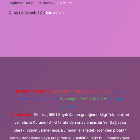
Ingilizce Betipul ne demek
için
Yüce
Çırağ ne demek TDK
için
admin
ipbetgiris.org
Reklam ve İletişim:
E-mail:
backlinkpaneli@gmail.com
Teams:
forumhizmeti@gmail.com
Whatsapp: 0262 606 0 726
Telegram:
@karabul
Yasal Uyarı:
Sitemiz, 5651 Sayılı Kanun gereğince Bilgi Teknolojileri
ve İletişim Kurumu (BTK) tarafından onaylanmış bir Yer Sağlayıcı
olarak hizmet vermektedir. Bu nedenle, sitedeki içerikleri proaktif
olarak denetleme veya araştırma yükümlülüğümüz bulunmamaktadır.