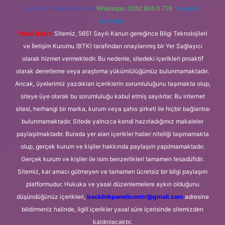
forumhizmeti@gmail.com
Whatsapp: 0262 606 0 726
Telegram:
@karabul
Yasal Uyarı:
Sitemiz, 5651 Sayılı Kanun gereğince Bilgi Teknolojileri
ve İletişim Kurumu (BTK) tarafından onaylanmış bir Yer Sağlayıcı
olarak hizmet vermektedir. Bu nedenle, sitedeki içerikleri proaktif
olarak denetleme veya araştırma yükümlülüğümüz bulunmamaktadır.
Ancak, üyelerimiz yazdıkları içeriklerin sorumluluğunu taşımakta olup,
siteye üye olarak bu sorumluluğu kabul etmiş sayılırlar. Bu internet
sitesi, herhangi bir marka, kurum veya şahıs şirketi ile hiçbir bağlantısı
bulunmamaktadır. Sitede yalnızca kendi hazırladığımız makaleler
paylaşılmaktadır. Burada yer alan içerikler haber niteliği taşımamakta
olup, gerçek kurum ve kişiler hakkında paylaşım yapılmamaktadır.
Gerçek kurum ve kişiler ile isim benzerlikleri tamamen tesadüfidir.
Sitemiz, kar amacı gütmeyen ve tamamen ücretsiz bir bilgi paylaşım
platformudur. Hukuka ve yasal düzenlemelere aykırı olduğunu
düşündüğünüz içerikleri,
backlinkpanelicomtr@gmail.com
adresine
bildirmeniz halinde, ilgili içerikler yasal süre içerisinde sitemizden
kaldırılacaktır.