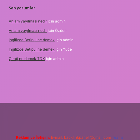
Son yorumlar
Anlam yayılması nedir
için
admin
Anlam yayılması nedir
için
Özden
Ingilizce Betipul ne demek
için
admin
Ingilizce Betipul ne demek
için
Yüce
Çırağ ne demek TDK
için
admin
lipbetgiris.org
Reklam ve İletişim:
E-mail:
backlinkpaneli@gmail.com
Teams: