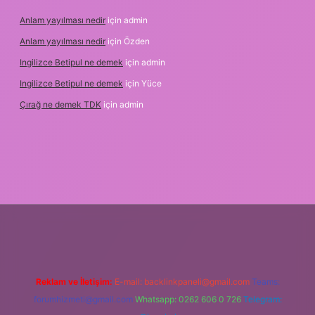
Anlam yayılması nedir
için
admin
Anlam yayılması nedir
için
Özden
Ingilizce Betipul ne demek
için
admin
Ingilizce Betipul ne demek
için
Yüce
Çırağ ne demek TDK
için
admin
g
Reklam ve İletişim:
E-mail:
backlinkpaneli@gmail.com
Teams:
forumhizmeti@gmail.com
Whatsapp: 0262 606 0 726
Telegram: