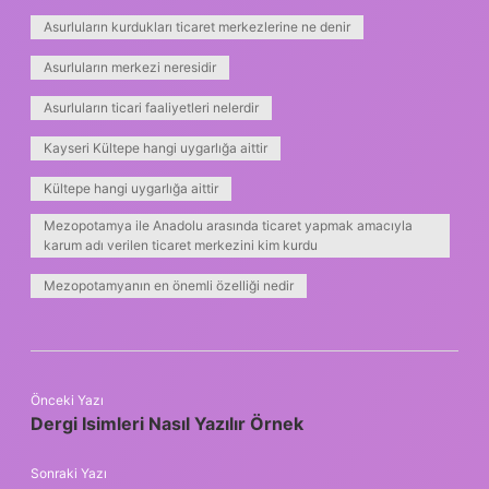
Asurluların kurdukları ticaret merkezlerine ne denir
Asurluların merkezi neresidir
Asurluların ticari faaliyetleri nelerdir
Kayseri Kültepe hangi uygarlığa aittir
Kültepe hangi uygarlığa aittir
Mezopotamya ile Anadolu arasında ticaret yapmak amacıyla
karum adı verilen ticaret merkezini kim kurdu
Mezopotamyanın en önemli özelliği nedir
Önceki Yazı
Dergi Isimleri Nasıl Yazılır Örnek
Sonraki Yazı