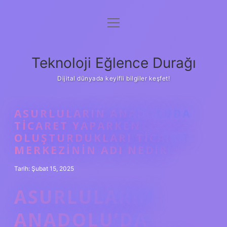
menüyü
Anasayfa
aç
Gizlilik Politikası
Teknoloji Eğlence Durağı
Yasal Uyarı
Dijital dünyada keyifli bilgiler keşfet!
Hakkımızda
ASURLULARIN ANADOLUDA
TICARET YAPARKEN
OLUŞTURDUKLARI TICARET
MERKEZININ ADI NEDIR
Tarih: Şubat 15, 2025
ASURLULARIN
ANADOLU’DA