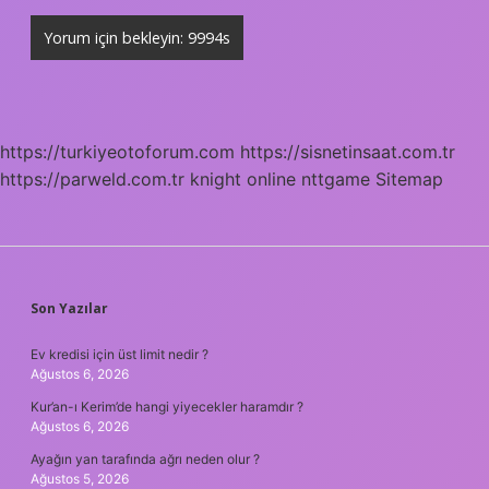
https://turkiyeotoforum.com
https://sisnetinsaat.com.tr
https://parweld.com.tr
knight online
nttgame
Sitemap
SIDEBAR
Son Yazılar
Ev kredisi için üst limit nedir ?
Ağustos 6, 2026
Kur’an-ı Kerim’de hangi yiyecekler haramdır ?
Ağustos 6, 2026
Ayağın yan tarafında ağrı neden olur ?
Ağustos 5, 2026