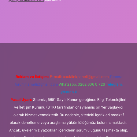
bett.net
tulipbetgiris.org
Reklam ve İletişim:
E-mail:
backlinkpaneli@gmail.com
Teams:
forumhizmeti@gmail.com
Whatsapp: 0262 606 0 726
Telegram:
@karabul
Yasal Uyarı:
Sitemiz, 5651 Sayılı Kanun gereğince Bilgi Teknolojileri
ve İletişim Kurumu (BTK) tarafından onaylanmış bir Yer Sağlayıcı
olarak hizmet vermektedir. Bu nedenle, sitedeki içerikleri proaktif
olarak denetleme veya araştırma yükümlülüğümüz bulunmamaktadır.
Ancak, üyelerimiz yazdıkları içeriklerin sorumluluğunu taşımakta olup,