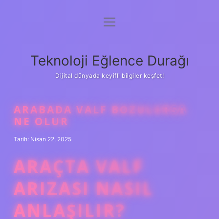
menüyü
Anasayfa
aç
Gizlilik Politikası
Teknoloji Eğlence Durağı
Yasal Uyarı
Dijital dünyada keyifli bilgiler keşfet!
Hakkımızda
ARABADA VALF BOZULURSA
NE OLUR
Tarih: Nisan 22, 2025
ARAÇTA VALF
ARIZASI NASIL
ANLAŞILIR?