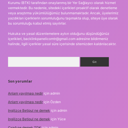
Kurumu (BTK) tarafından onaylanmış bir Yer Sağlayıcı olarak hizmet
vermektedir. Bu nedenle, sitedeki içerikleri proaktif olarak denetleme
veya araştırma yükümlülüğümüz bulunmamaktadır. Ancak, üyelerimiz
yazdıkları içeriklerin sorumluluğunu taşımakta olup, siteye üye olarak
bu sorumluluğu kabul etmiş sayılırlar.
Hukuka ve yasal düzenlemelere aykırı olduğunu düşündüğünüz
içerikleri,
backlinkpanelicomtr@gmail.com
adresine bildirmeniz
halinde, ilgili içerikler yasal süre içerisinde sitemizden kaldırılacaktır.
Arama
Son yorumlar
Anlam yayılması nedir
için
admin
Anlam yayılması nedir
için
Özden
Ingilizce Betipul ne demek
için
admin
Ingilizce Betipul ne demek
için
Yüce
Çırağ ne demek TDK
için
admin