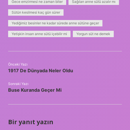
Gece emzirmesi ne zaman biter
Sağılan anne sütü azalır mı
Sütün kesilmesi kaç gün sürer
Yediğimiz besinler ne kadar sürede anne sütüne geçer
Yetişkin insan anne sütü içebilir mi
Yorgun süt ne demek
Önceki Yazı
1917 De Dünyada Neler Oldu
Sonraki Yazı
Buse Kuranda Geçer Mi
Bir yanıt yazın