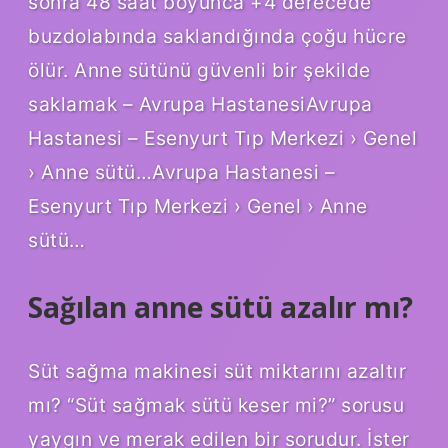
sonra 48 saat boyunca +4 derecede
buzdolabında saklandığında çoğu hücre
ölür. Anne sütünü güvenli bir şekilde
saklamak – Avrupa HastanesiAvrupa
Hastanesi – Esenyurt Tıp Merkezi › Genel
› Anne sütü…Avrupa Hastanesi –
Esenyurt Tıp Merkezi › Genel › Anne
sütü…
Sağılan anne sütü azalır mı?
Süt sağma makinesi süt miktarını azaltır
mı? “Süt sağmak sütü keser mi?” sorusu
yaygın ve merak edilen bir sorudur. İster