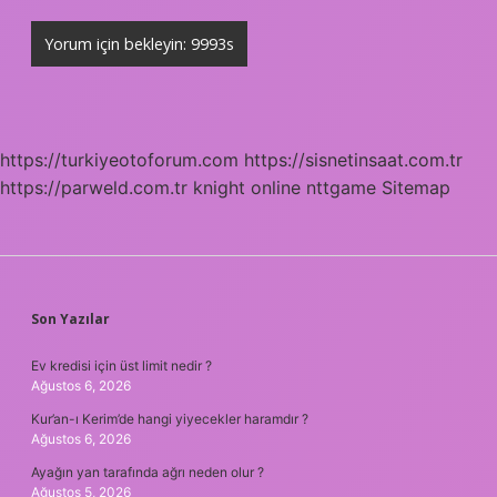
https://turkiyeotoforum.com
https://sisnetinsaat.com.tr
https://parweld.com.tr
knight online
nttgame
Sitemap
SIDEBAR
Son Yazılar
Ev kredisi için üst limit nedir ?
Ağustos 6, 2026
Kur’an-ı Kerim’de hangi yiyecekler haramdır ?
Ağustos 6, 2026
Ayağın yan tarafında ağrı neden olur ?
Ağustos 5, 2026