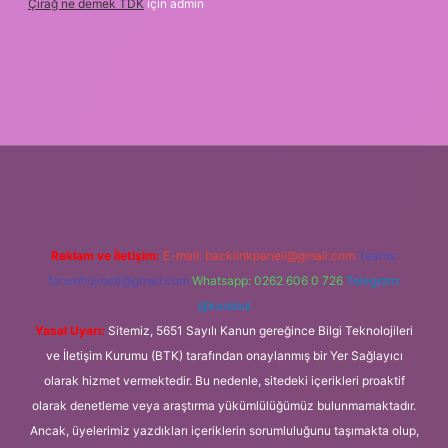
Çırağ ne demek TDK
için
admin
g
Reklam ve İletişim:
E-mail:
backlinkpaneli@gmail.com
Teams:
forumhizmeti@gmail.com
Whatsapp: 0262 606 0 726
Telegram:
@karabul
Yasal Uyarı:
Sitemiz, 5651 Sayılı Kanun gereğince Bilgi Teknolojileri
ve İletişim Kurumu (BTK) tarafından onaylanmış bir Yer Sağlayıcı
olarak hizmet vermektedir. Bu nedenle, sitedeki içerikleri proaktif
olarak denetleme veya araştırma yükümlülüğümüz bulunmamaktadır.
Ancak, üyelerimiz yazdıkları içeriklerin sorumluluğunu taşımakta olup,