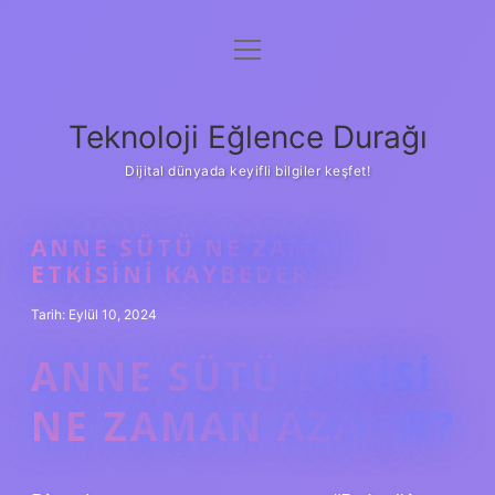
menüyü
Anasayfa
aç
Gizlilik Politikası
Teknoloji Eğlence Durağı
Yasal Uyarı
Dijital dünyada keyifli bilgiler keşfet!
Hakkımızda
ANNE SÜTÜ NE ZAMAN
ETKISINI KAYBEDER
Tarih: Eylül 10, 2024
ANNE SÜTÜ ETKISI
NE ZAMAN AZALIR?