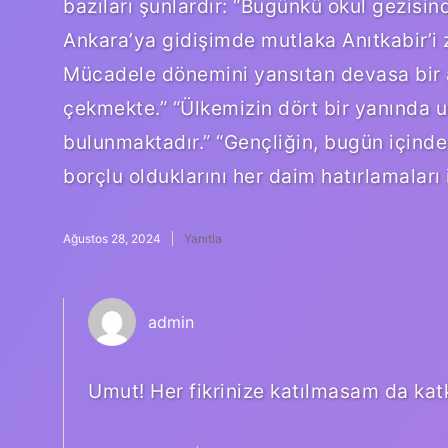
bazıları şunlardır: “Bugünkü okul gezisind
Ankara’ya gidişimde mutlaka Anıtkabir’i z
Mücadele dönemini yansıtan devasa bir anı
çekmekte.” “Ülkemizin dört bir yanında u
bulunmaktadır.” “Gençliğin, bugün içind
borçlu olduklarını her daim hatırlamaları i
Ağustos 28, 2024
Yanıtla
admin
Umut! Her fikrinize katılmasam da katk