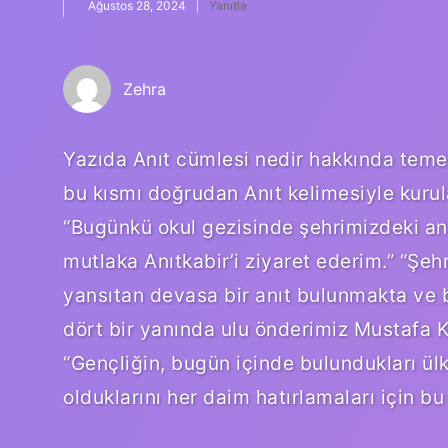
Ağustos 28, 2024
Yanıtla
Zehra
Yazıda Anıt cümlesi nedir hakkında temel 
bu kısmı doğrudan Anıt kelimesiyle kurul
“Bugünkü okul gezisinde şehrimizdeki anıt
mutlaka Anıtkabir’i ziyaret ederim.” “Şe
yansıtan devasa bir anıt bulunmakta ve bu
dört bir yanında ulu önderimiz Mustafa K
“Gençliğin, bugün içinde bulundukları ü
olduklarını her daim hatırlamaları için bu 