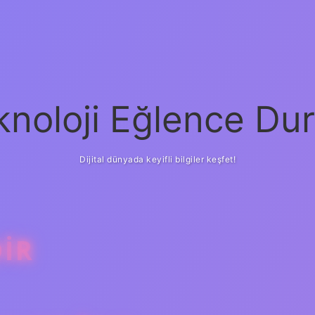
knoloji Eğlence Dur
Dijital dünyada keyifli bilgiler keşfet!
DIR