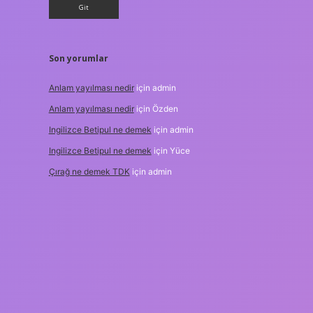
Son yorumlar
Anlam yayılması nedir
için
admin
Anlam yayılması nedir
için
Özden
Ingilizce Betipul ne demek
için
admin
Ingilizce Betipul ne demek
için
Yüce
Çırağ ne demek TDK
için
admin