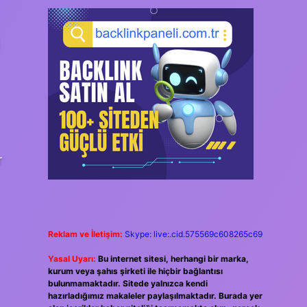
i
r
Reklam ve İletişim:
Skype: live:.cid.575569c608265c69
Yasal Uyarı:
Bu internet sitesi, herhangi bir marka,
kurum veya şahıs şirketi ile hiçbir bağlantısı
bulunmamaktadır. Sitede yalnızca kendi
hazırladığımız makaleler paylaşılmaktadır. Burada yer