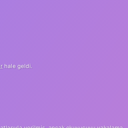
ır
hale geldi.
hatlarıyla verilmiş, ancak okuyucuyu yakalama