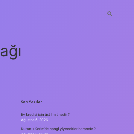
ağı
SIDEBAR
Son Yazılar
grandoperabet
elexbett.net
tulipbe
Ev kredisi için üst limit nedir ?
Ağustos 6, 2026
Kur’an-ı Kerim’de hangi yiyecekler haramdır ?