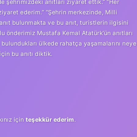
e şehrimizdeki anıtları ziyaret ettik.” “Her
iyaret ederim.” “Şehrin merkezinde, Milli
t bulunmakta ve bu anıt, turistlerin ilgisini
lu önderimiz Mustafa Kemal Atatürk’ün anıtları
e bulundukları ülkede rahatça yaşamalarını neye
çin bu anıtı diktik.
ınız için
teşekkür ederim
.