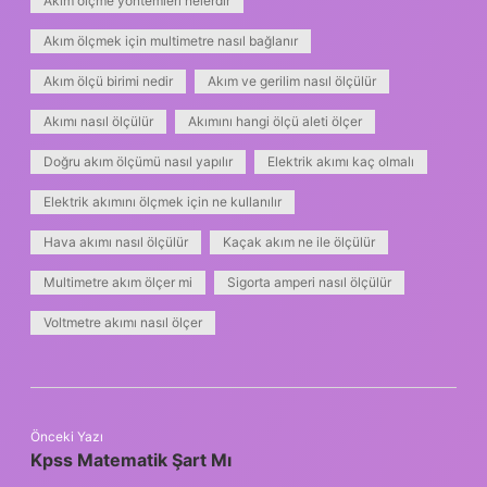
Akım ölçme yöntemleri nelerdir
Akım ölçmek için multimetre nasıl bağlanır
Akım ölçü birimi nedir
Akım ve gerilim nasıl ölçülür
Akımı nasıl ölçülür
Akımını hangi ölçü aleti ölçer
Doğru akım ölçümü nasıl yapılır
Elektrik akımı kaç olmalı
Elektrik akımını ölçmek için ne kullanılır
Hava akımı nasıl ölçülür
Kaçak akım ne ile ölçülür
Multimetre akım ölçer mi
Sigorta amperi nasıl ölçülür
Voltmetre akımı nasıl ölçer
Önceki Yazı
Kpss Matematik Şart Mı