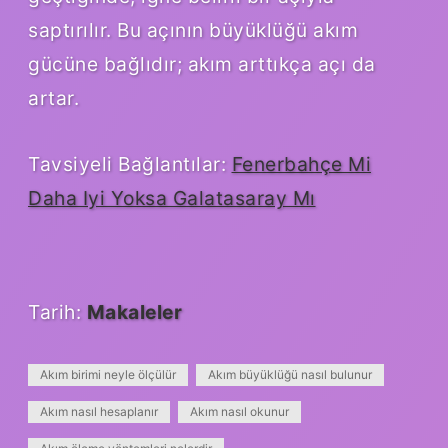
saptırılır. Bu açının büyüklüğü akım
gücüne bağlıdır; akım arttıkça açı da
artar.
Tavsiyeli Bağlantılar:
Fenerbahçe Mi
Daha Iyi Yoksa Galatasaray Mı
Tarih:
Makaleler
Akım birimi neyle ölçülür
Akım büyüklüğü nasıl bulunur
Akım nasıl hesaplanır
Akım nasıl okunur