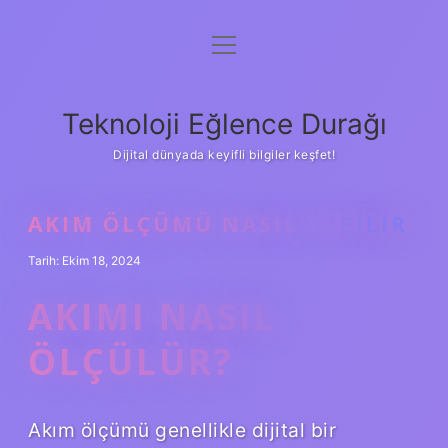
menüyü
Anasayfa
aç
Gizlilik Politikası
Teknoloji Eğlence Durağı
Yasal Uyarı
Dijital dünyada keyifli bilgiler keşfet!
Hakkımızda
AKIM ÖLÇÜMÜ NASIL YAPILIR
Tarih: Ekim 18, 2024
AKIMI NASIL
ÖLÇÜLÜR?
Akım ölçümü genellikle dijital bir