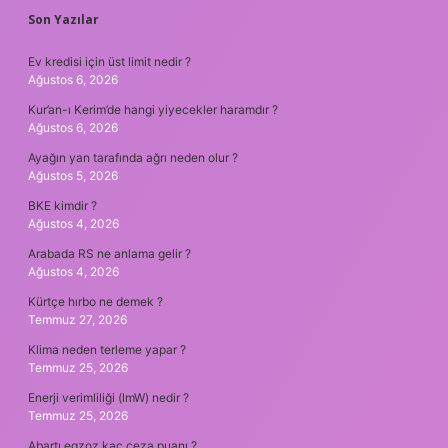
SIDEBAR
Son Yazılar
Ev kredisi için üst limit nedir ?
Ağustos 6, 2026
Kur’an-ı Kerim’de hangi yiyecekler haramdır ?
Ağustos 6, 2026
Ayağın yan tarafında ağrı neden olur ?
Ağustos 5, 2026
BKE kimdir ?
Ağustos 4, 2026
Arabada RS ne anlama gelir ?
Ağustos 4, 2026
Kürtçe hırbo ne demek ?
Temmuz 27, 2026
Klima neden terleme yapar ?
Temmuz 25, 2026
Enerji verimliliği (lmW) nedir ?
Temmuz 25, 2026
Abartı egzoz kaç ceza puanı ?