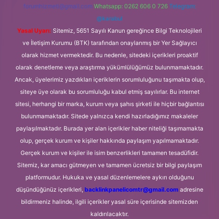
forumhizmeti@gmail.com
Whatsapp: 0262 606 0 726
Telegram:
@karabul
Yasal Uyarı:
Sitemiz, 5651 Sayılı Kanun gereğince Bilgi Teknolojileri
ve İletişim Kurumu (BTK) tarafından onaylanmış bir Yer Sağlayıcı
olarak hizmet vermektedir. Bu nedenle, sitedeki içerikleri proaktif
olarak denetleme veya araştırma yükümlülüğümüz bulunmamaktadır.
Ancak, üyelerimiz yazdıkları içeriklerin sorumluluğunu taşımakta olup,
siteye üye olarak bu sorumluluğu kabul etmiş sayılırlar. Bu internet
sitesi, herhangi bir marka, kurum veya şahıs şirketi ile hiçbir bağlantısı
bulunmamaktadır. Sitede yalnızca kendi hazırladığımız makaleler
paylaşılmaktadır. Burada yer alan içerikler haber niteliği taşımamakta
olup, gerçek kurum ve kişiler hakkında paylaşım yapılmamaktadır.
Gerçek kurum ve kişiler ile isim benzerlikleri tamamen tesadüfidir.
Sitemiz, kar amacı gütmeyen ve tamamen ücretsiz bir bilgi paylaşım
platformudur. Hukuka ve yasal düzenlemelere aykırı olduğunu
düşündüğünüz içerikleri,
backlinkpanelicomtr@gmail.com
adresine
bildirmeniz halinde, ilgili içerikler yasal süre içerisinde sitemizden
kaldırılacaktır.