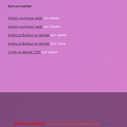
Son yorumlar
Anlam yayılması nedir
için
admin
Anlam yayılması nedir
için
Özden
Ingilizce Betipul ne demek
için
admin
Ingilizce Betipul ne demek
için
Yüce
Çırağ ne demek TDK
için
admin
tgiris.org
Reklam ve İletişim:
E-mail:
backlinkpaneli@gmail.com
Teams: