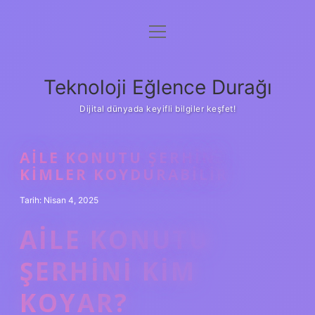
menüyü
Anasayfa
aç
Gizlilik Politikası
Teknoloji Eğlence Durağı
Yasal Uyarı
Dijital dünyada keyifli bilgiler keşfet!
Hakkımızda
AILE KONUTU ŞERHINI
KIMLER KOYDURABILIR
Tarih: Nisan 4, 2025
AILE KONUTU
ŞERHINI KIM
KOYAR?