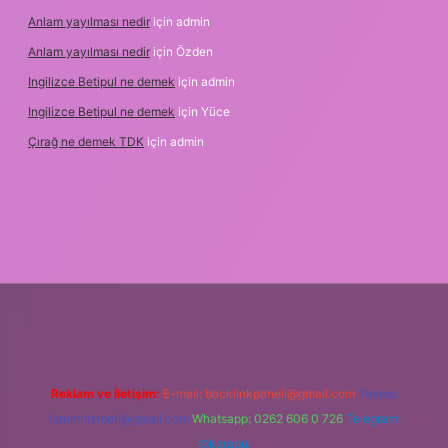
Anlam yayılması nedir
için
admin
Anlam yayılması nedir
için
Özden
Ingilizce Betipul ne demek
için
admin
Ingilizce Betipul ne demek
için
Yüce
Çırağ ne demek TDK
için
admin
tgiris.org
Reklam ve İletişim:
E-mail:
backlinkpaneli@gmail.com
Teams:
forumhizmeti@gmail.com
Whatsapp: 0262 606 0 726
Telegram:
@karabul