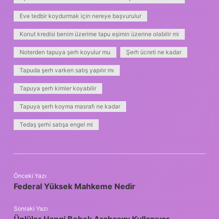
Eve tedbir koydurmak için nereye başvurulur
Konut kredisi benim üzerime tapu eşimin üzerine olabilir mi
Noterden tapuya şerh koyulur mu
Şerh ücreti ne kadar
Tapuda şerh varken satış yapılır mı
Tapuya şerh kimler koyabilir
Tapuya şerh koyma masrafı ne kadar
Tedaş şerhi satışa engel mi
Önceki Yazı
Federal Yüksek Mahkeme Nedir
Sonraki Yazı