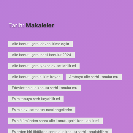
Tarih:
Makaleler
Aile konutu şerhi davası kime açılır
Aile konutu şerhi nasıl konulur 2024
Aile konutu şerhi yoksa ev satılabilir mi
Aile konutu şerhini kim koyar
Arabaya aile şerhi konulur mu
Edevletten aile konutu şerhi konulur mu
Eşim tapuya şerh koyabilir mi
Eşimin evi satmasını nasıl engellerim
Eşin ölümünden sonra aile konutu şerhi konulabilir mi
Eşlerden biri öldükten sonra aile konutu şerhi konulabilir mi