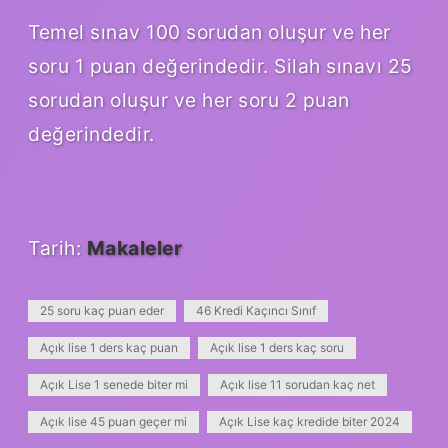
Temel sınav 100 sorudan oluşur ve her
soru 1 puan değerindedir. Silah sınavı 25
sorudan oluşur ve her soru 2 puan
değerindedir.
Tarih:
Makaleler
25 soru kaç puan eder
46 Kredi Kaçıncı Sınıf
Açık lise 1 ders kaç puan
Açık lise 1 ders kaç soru
Açık Lise 1 senede biter mi
Açık lise 11 sorudan kaç net
Açık lise 45 puan geçer mi
Açık Lise kaç kredide biter 2024