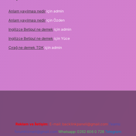
Anlam yayılması nedir
için
admin
Anlam yayılması nedir
için
Özden
Ingilizce Betipul ne demek
için
admin
Ingilizce Betipul ne demek
için
Yüce
Çırağ ne demek TDK
için
admin
lipbetgiris.org
Reklam ve İletişim:
E-mail:
backlinkpaneli@gmail.com
Teams:
forumhizmeti@gmail.com
Whatsapp: 0262 606 0 726
Telegram: