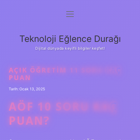
menüyü
Anasayfa
aç
Gizlilik Politikası
Teknoloji Eğlence Durağı
Yasal Uyarı
Dijital dünyada keyifli bilgiler keşfet!
Hakkımızda
AÇIK ÖĞRETIM 11 SORU KAÇ
PUAN
Tarih: Ocak 13, 2025
AÖF 10 SORU KAÇ
PUAN?