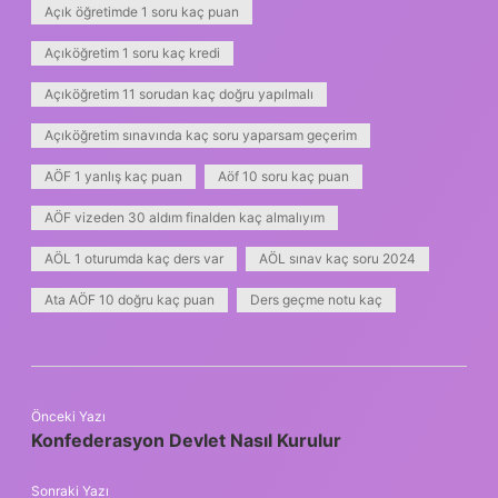
Açık öğretimde 1 soru kaç puan
Açıköğretim 1 soru kaç kredi
Açıköğretim 11 sorudan kaç doğru yapılmalı
Açıköğretim sınavında kaç soru yaparsam geçerim
AÖF 1 yanlış kaç puan
Aöf 10 soru kaç puan
AÖF vizeden 30 aldım finalden kaç almalıyım
AÖL 1 oturumda kaç ders var
AÖL sınav kaç soru 2024
Ata AÖF 10 doğru kaç puan
Ders geçme notu kaç
Önceki Yazı
Konfederasyon Devlet Nasıl Kurulur
Sonraki Yazı