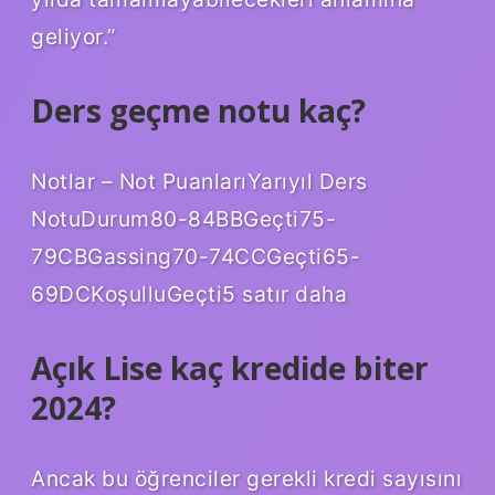
geliyor.”
Ders geçme notu kaç?
Notlar – Not PuanlarıYarıyıl Ders
NotuDurum80-84BBGeçti75-
79CBGassing70-74CCGeçti65-
69DCKoşulluGeçti5 satır daha
Açık Lise kaç kredide biter
2024?
Ancak bu öğrenciler gerekli kredi sayısını