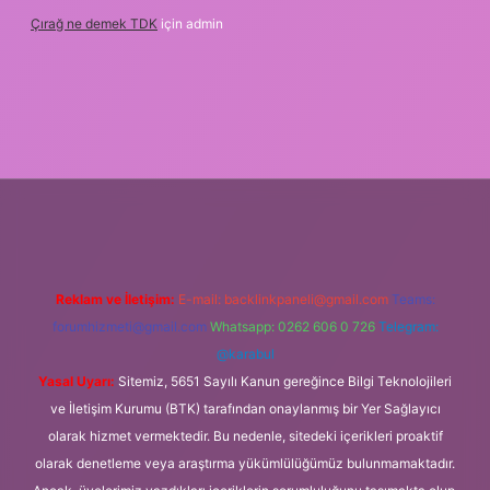
Çırağ ne demek TDK
için
admin
betgiris.org
Reklam ve İletişim:
E-mail:
backlinkpaneli@gmail.com
Teams:
forumhizmeti@gmail.com
Whatsapp: 0262 606 0 726
Telegram:
@karabul
Yasal Uyarı:
Sitemiz, 5651 Sayılı Kanun gereğince Bilgi Teknolojileri
ve İletişim Kurumu (BTK) tarafından onaylanmış bir Yer Sağlayıcı
olarak hizmet vermektedir. Bu nedenle, sitedeki içerikleri proaktif
olarak denetleme veya araştırma yükümlülüğümüz bulunmamaktadır.