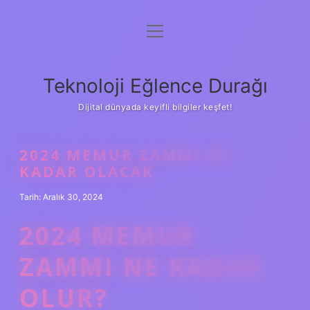
menüyü
Anasayfa
aç
Gizlilik Politikası
Teknoloji Eğlence Durağı
Yasal Uyarı
Dijital dünyada keyifli bilgiler keşfet!
Hakkımızda
2024 MEMUR ZAMMI NE
KADAR OLACAK
Tarih: Aralık 30, 2024
2024 MEMUR
ZAMMI NE KADAR
OLUR?