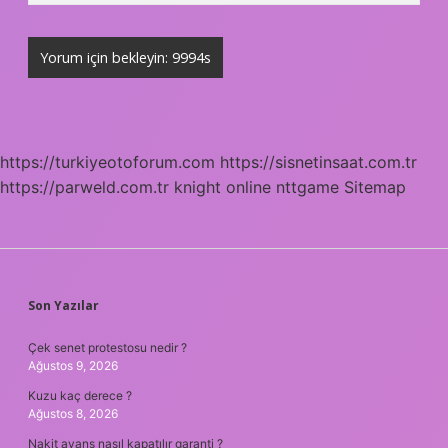
https://turkiyeotoforum.com
https://sisnetinsaat.com.tr
https://parweld.com.tr
knight online
nttgame
Sitemap
SIDEBAR
Son Yazılar
Çek senet protestosu nedir ?
Ağustos 9, 2026
Kuzu kaç derece ?
Ağustos 8, 2026
Nakit avans nasıl kapatılır garanti ?