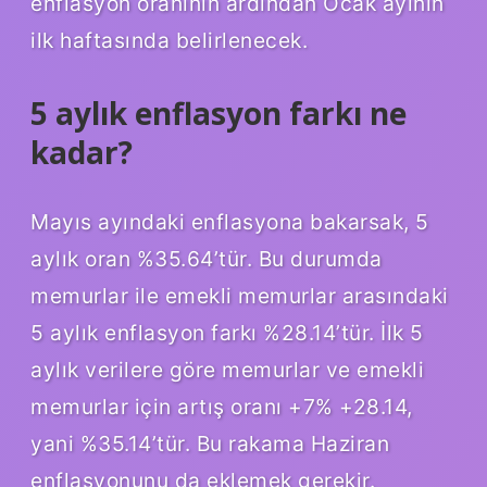
enflasyon oranının ardından Ocak ayının
ilk haftasında belirlenecek.
5 aylık enflasyon farkı ne
kadar?
Mayıs ayındaki enflasyona bakarsak, 5
aylık oran %35.64’tür. Bu durumda
memurlar ile emekli memurlar arasındaki
5 aylık enflasyon farkı %28.14’tür. İlk 5
aylık verilere göre memurlar ve emekli
memurlar için artış oranı +7% +28.14,
yani %35.14’tür. Bu rakama Haziran
enflasyonunu da eklemek gerekir.