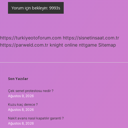
https://turkiyeotoforum.com
https://sisnetinsaat.com.tr
https://parweld.com.tr
knight online
nttgame
Sitemap
SIDEBAR
Son Yazılar
Çek senet protestosu nedir ?
Ağustos 9, 2026
Kuzu kaç derece ?
Ağustos 8, 2026
Nakit avans nasıl kapatılır garanti ?
Ağustos 8, 2026