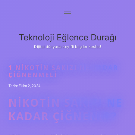
menüyü
Anasayfa
aç
Gizlilik Politikası
Teknoloji Eğlence Durağı
Yasal Uyarı
Dijital dünyada keyifli bilgiler keşfet!
Hakkımızda
1 NIKOTIN SAKIZI NE KADAR
ÇIĞNENMELI
Tarih: Ekim 2, 2024
NIKOTIN SAKIZI NE
KADAR ÇIĞNENIR?