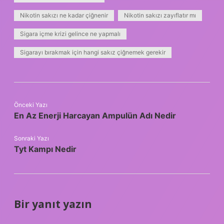
Nikotin sakızı ne kadar çiğnenir
Nikotin sakızı zayıflatır mı
Sigara içme krizi gelince ne yapmalı
Sigarayı bırakmak için hangi sakız çiğnemek gerekir
Önceki Yazı
En Az Enerji Harcayan Ampulün Adı Nedir
Sonraki Yazı
Tyt Kampı Nedir
Bir yanıt yazın