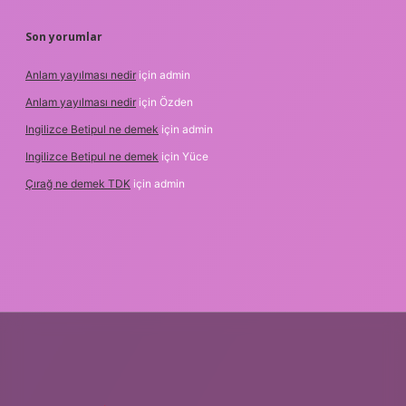
Son yorumlar
Anlam yayılması nedir
için
admin
Anlam yayılması nedir
için
Özden
Ingilizce Betipul ne demek
için
admin
Ingilizce Betipul ne demek
için
Yüce
Çırağ ne demek TDK
için
admin
.org