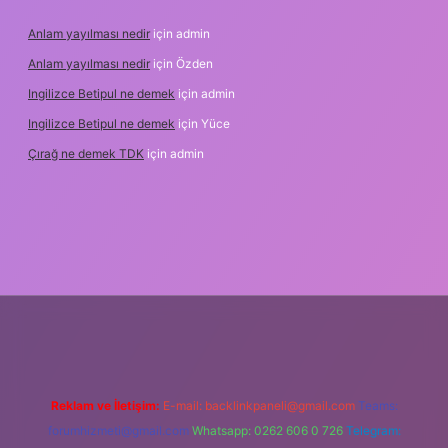
Anlam yayılması nedir
için
admin
Anlam yayılması nedir
için
Özden
Ingilizce Betipul ne demek
için
admin
Ingilizce Betipul ne demek
için
Yüce
Çırağ ne demek TDK
için
admin
abet
elexbett.net
tulipbetgiris.org
Reklam ve İletişim:
E-mail:
backlinkpaneli@gmail.com
Teams:
forumhizmeti@gmail.com
Whatsapp: 0262 606 0 726
Telegram: