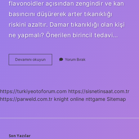
flavonoidler açısından zengindir ve kan
basıncını düşürerek arter tıkanıklığı
riskini azaltır. Damar tıkanıklığı olan kişi
ne yapmalı? Önerilen birincil tedavi…
Kalpte
Devamını okuyun
Yorum Bırak
Damar
Tıkanıklığına
Ne
Iyi
Gelir
https://turkiyeotoforum.com
https://sisnetinsaat.com.tr
https://parweld.com.tr
knight online
nttgame
Sitemap
Son Yazılar