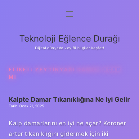
menüyü
Anasayfa
aç
Gizlilik Politikası
Teknoloji Eğlence Durağı
Yasal Uyarı
Dijital dünyada keyifli bilgiler keşfet!
Hakkımızda
ETIKET:
ZEYTINYAĞI DAMAR AÇAR
MI
Kalpte Damar Tıkanıklığına Ne Iyi Gelir
Tarih: Ocak 21, 2025
Kalp damarlarını en iyi ne açar? Koroner
arter tıkanıklığını gidermek için iki