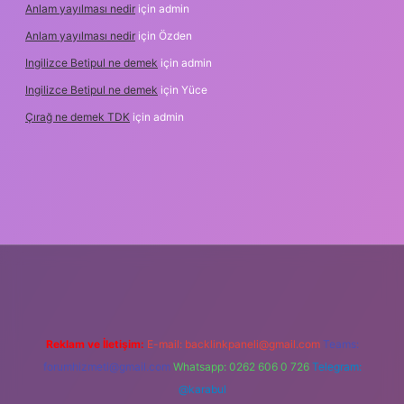
Anlam yayılması nedir
için
admin
Anlam yayılması nedir
için
Özden
Ingilizce Betipul ne demek
için
admin
Ingilizce Betipul ne demek
için
Yüce
Çırağ ne demek TDK
için
admin
abet
elexbett.net
tulipbetgiris.org
Reklam ve İletişim:
E-mail:
backlinkpaneli@gmail.com
Teams:
forumhizmeti@gmail.com
Whatsapp: 0262 606 0 726
Telegram:
@karabul