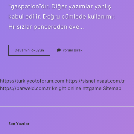
“gaspation”dır. Diğer yazımlar yanlış
kabul edilir. Doğru cümlede kullanımı:
Hırsızlar pencereden eve…
Zapt
Devamını okuyun
Yorum Bırak
Etmek
Neden
Ayrı
https://turkiyeotoforum.com
https://sisnetinsaat.com.tr
https://parweld.com.tr
knight online
nttgame
Sitemap
SIDEBAR
Son Yazılar