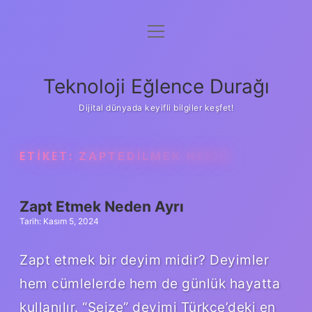
menüyü
Anasayfa
aç
Gizlilik Politikası
Teknoloji Eğlence Durağı
Yasal Uyarı
Dijital dünyada keyifli bilgiler keşfet!
Hakkımızda
ETIKET:
ZAPTEDILMEK NEDIR
Zapt Etmek Neden Ayrı
Tarih: Kasım 5, 2024
Zapt etmek bir deyim midir? Deyimler
hem cümlelerde hem de günlük hayatta
kullanılır. “Seize” deyimi Türkçe’deki en