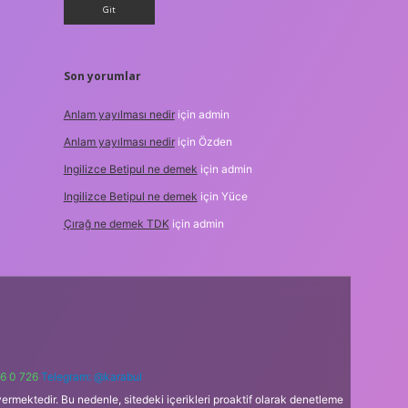
Son yorumlar
Anlam yayılması nedir
için
admin
Anlam yayılması nedir
için
Özden
Ingilizce Betipul ne demek
için
admin
Ingilizce Betipul ne demek
için
Yüce
Çırağ ne demek TDK
için
admin
6 0 726
Telegram: @karabul
ermektedir. Bu nedenle, sitedeki içerikleri proaktif olarak denetleme