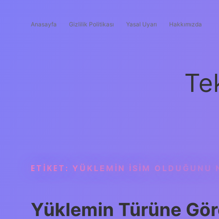
Anasayfa
Gizlilik Politikası
Yasal Uyarı
Hakkımızda
Te
ETIKET:
YÜKLEMIN ISIM OLDUĞUNU 
Yüklemin Türüne Göre