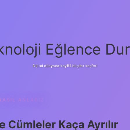
knoloji Eğlence Dur
Dijital dünyada keyifli bilgiler keşfet!
NASIL ANLARIZ
 Cümleler Kaça Ayrılır