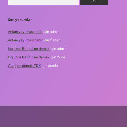
Son yorumlar
Anlam yayılması nedir
için
admin
Anlam yayılması nedir
için
Özden
Ingilizce Betipul ne demek
için
admin
Ingilizce Betipul ne demek
için
Yüce
Çırağ ne demek TDK
için
admin
bet
elexbett.net
tulipbetgiris.org