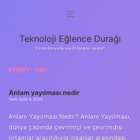
menüyü
Anasayfa
aç
Gizlilik Politikası
Teknoloji Eğlence Durağı
Yasal Uyarı
Dijital dünyada keyifli bilgiler keşfet!
Hakkımızda
ETIKET:
YAY
Anlam yayılması nedir
Tarih: Eylül 4, 2024
Anlam Yayılması Nedir? Anlam Yayılması,
dünya çapında çevrimiçi ve çevrimdışı
ortamlar aracılığıyla insanlar arasındaki