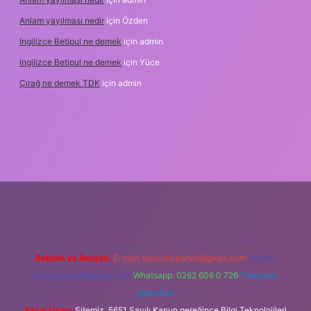
Anlam yayılması nedir
için
Özden
Ingilizce Betipul ne demek
için
admin
Ingilizce Betipul ne demek
için
Yüce
Çırağ ne demek TDK
için
admin
abet
elexbett.net
tulipbetgiris.org
Reklam ve İletişim:
E-mail:
backlinkpaneli@gmail.com
Teams:
forumhizmeti@gmail.com
Whatsapp: 0262 606 0 726
Telegram:
@karabul
Yasal Uyarı:
Sitemiz, 5651 Sayılı Kanun gereğince Bilgi Teknolojileri