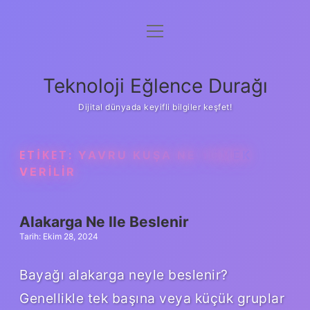
menüyü
Anasayfa
aç
Gizlilik Politikası
Teknoloji Eğlence Durağı
Yasal Uyarı
Dijital dünyada keyifli bilgiler keşfet!
Hakkımızda
ETIKET:
YAVRU KUŞA NE YEMEK
VERILIR
Alakarga Ne Ile Beslenir
Tarih: Ekim 28, 2024
Bayağı alakarga neyle beslenir?
Genellikle tek başına veya küçük gruplar