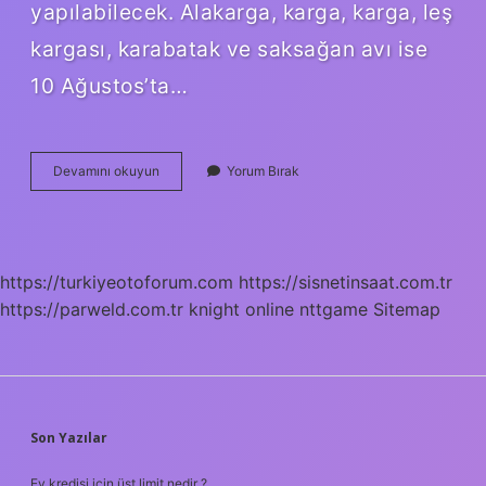
yapılabilecek. Alakarga, karga, karga, leş
kargası, karabatak ve saksağan avı ise
10 Ağustos’ta…
Alakarga
Devamını okuyun
Yorum Bırak
Ne
Ile
Beslenir
https://turkiyeotoforum.com
https://sisnetinsaat.com.tr
https://parweld.com.tr
knight online
nttgame
Sitemap
SIDEBAR
Son Yazılar
Ev kredisi için üst limit nedir ?