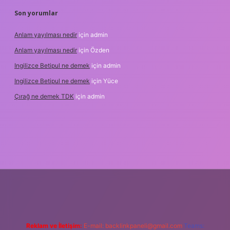
Son yorumlar
Anlam yayılması nedir
için
admin
Anlam yayılması nedir
için
Özden
Ingilizce Betipul ne demek
için
admin
Ingilizce Betipul ne demek
için
Yüce
Çırağ ne demek TDK
için
admin
et
elexbett.net
tulipbetgiris.org
Reklam ve İletişim:
E-mail:
backlinkpaneli@gmail.com
Teams: