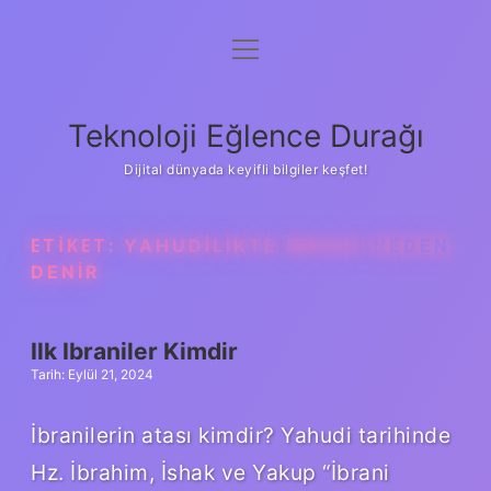
menüyü
Anasayfa
aç
Gizlilik Politikası
Teknoloji Eğlence Durağı
Yasal Uyarı
Dijital dünyada keyifli bilgiler keşfet!
Hakkımızda
ETIKET:
YAHUDILIKTE İBRANI NEDEN
DENIR
Ilk Ibraniler Kimdir
Tarih: Eylül 21, 2024
İbranilerin atası kimdir? Yahudi tarihinde
Hz. İbrahim, İshak ve Yakup “İbrani