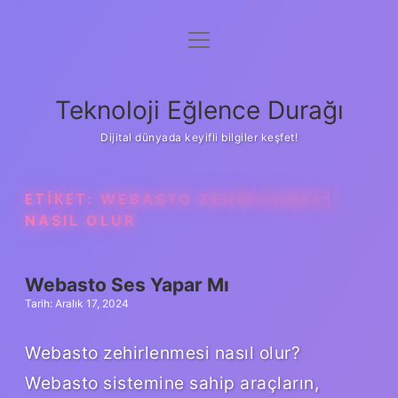
menüyü
Anasayfa
aç
Gizlilik Politikası
Teknoloji Eğlence Durağı
Yasal Uyarı
Dijital dünyada keyifli bilgiler keşfet!
Hakkımızda
ETIKET:
WEBASTO ZEHIRLENMESI
NASIL OLUR
Webasto Ses Yapar Mı
Tarih: Aralık 17, 2024
Webasto zehirlenmesi nasıl olur?
Webasto sistemine sahip araçların,