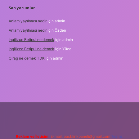
Son yorumlar
Anlam yayılması nedir
için
admin
Anlam yayılması nedir
için
Özden
Ingilizce Betipul ne demek
için
admin
Ingilizce Betipul ne demek
için
Yüce
Çırağ ne demek TDK
için
admin
bet
elexbett.net
tulipbetgiris.org
Reklam ve İletişim:
E-mail:
backlinkpaneli@gmail.com
Teams: