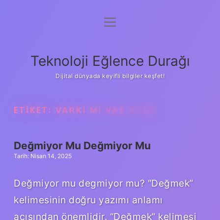
menüyü
Anasayfa
aç
Gizlilik Politikası
Teknoloji Eğlence Durağı
Yasal Uyarı
Dijital dünyada keyifli bilgiler keşfet!
Hakkımızda
ETIKET:
VARKI MI VAR KI MI
Değmiyor Mu Değmiyor Mu
Tarih: Nisan 14, 2025
Değmiyor mu degmiyor mu? “Değmek”
kelimesinin doğru yazımı anlamı
açısından önemlidir. “Değmek” kelimesi