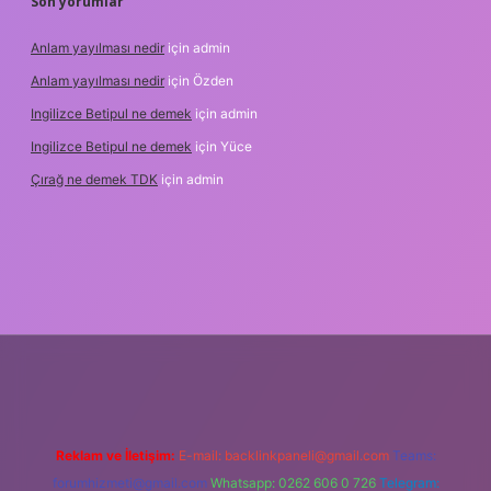
Son yorumlar
Anlam yayılması nedir
için
admin
Anlam yayılması nedir
için
Özden
Ingilizce Betipul ne demek
için
admin
Ingilizce Betipul ne demek
için
Yüce
Çırağ ne demek TDK
için
admin
abet
elexbett.net
tulipbetgiris.org
Reklam ve İletişim:
E-mail:
backlinkpaneli@gmail.com
Teams:
forumhizmeti@gmail.com
Whatsapp: 0262 606 0 726
Telegram: