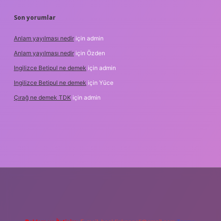
Son yorumlar
Anlam yayılması nedir
için
admin
Anlam yayılması nedir
için
Özden
Ingilizce Betipul ne demek
için
admin
Ingilizce Betipul ne demek
için
Yüce
Çırağ ne demek TDK
için
admin
bet
elexbett.net
tulipbetgiris.org