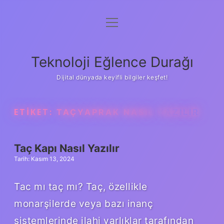
menüyü
Anasayfa
aç
Gizlilik Politikası
Teknoloji Eğlence Durağı
Yasal Uyarı
Dijital dünyada keyifli bilgiler keşfet!
Hakkımızda
ETIKET:
TAÇYAPRAK NASIL YAZILIR
Taç Kapı Nasıl Yazılır
Tarih: Kasım 13, 2024
Tac mı taç mı? Taç, özellikle
monarşilerde veya bazı inanç
sistemlerinde ilahi varlıklar tarafından