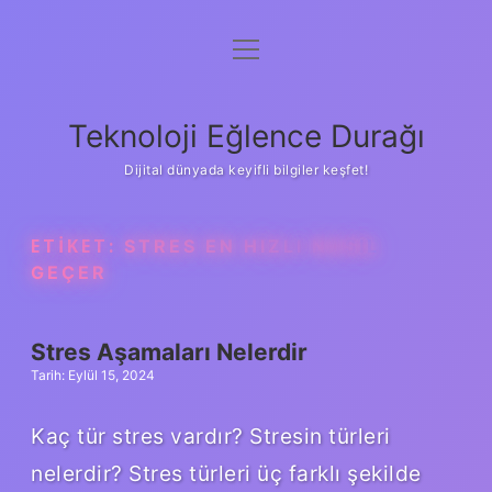
menüyü
Anasayfa
aç
Gizlilik Politikası
Teknoloji Eğlence Durağı
Yasal Uyarı
Dijital dünyada keyifli bilgiler keşfet!
Hakkımızda
ETIKET:
STRES EN HIZLI NASIL
GEÇER
Stres Aşamaları Nelerdir
Tarih: Eylül 15, 2024
Kaç tür stres vardır? Stresin türleri
nelerdir? Stres türleri üç farklı şekilde