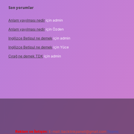
Son yorumlar
Anlam yayılması nedir
için
admin
Anlam yayılması nedir
için
Özden
Ingilizce Betipul ne demek
için
admin
Ingilizce Betipul ne demek
için
Yüce
Çırağ ne demek TDK
için
admin
bet
elexbett.net
tulipbetgiris.org
Reklam ve İletişim:
E-mail:
backlinkpaneli@gmail.com
Teams: