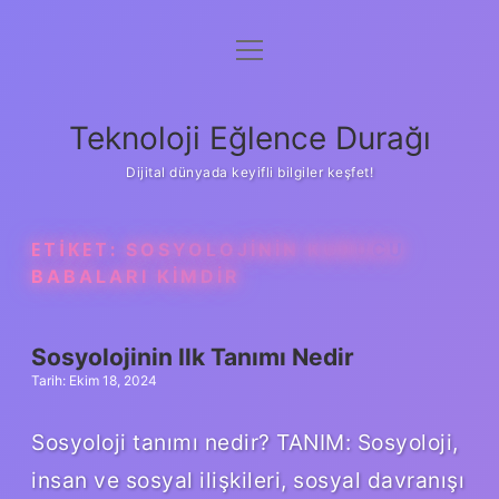
menüyü
Anasayfa
aç
Gizlilik Politikası
Teknoloji Eğlence Durağı
Yasal Uyarı
Dijital dünyada keyifli bilgiler keşfet!
Hakkımızda
ETIKET:
SOSYOLOJININ KURUCU
BABALARI KIMDIR
Sosyolojinin Ilk Tanımı Nedir
Tarih: Ekim 18, 2024
Sosyoloji tanımı nedir? TANIM: Sosyoloji,
insan ve sosyal ilişkileri, sosyal davranışı