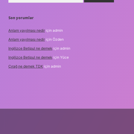
Son yorumlar
Anlam yayılması nedir
için
admin
Anlam yayılması nedir
için
Özden
Ingilizce Betipul ne demek
için
admin
Ingilizce Betipul ne demek
için
Yüce
Çırağ ne demek TDK
için
admin
exbett.net
tulipbetgiris.org