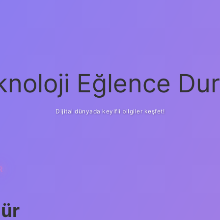
knoloji Eğlence Dur
Dijital dünyada keyifli bilgiler keşfet!
R
lür