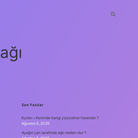
ağı
SIDEBAR
Son Yazılar
grandoperabet
e
Kur’an-ı Kerim’de hangi yiyecekler haramdır ?
Ağustos 6, 2026
Ayağın yan tarafında ağrı neden olur ?