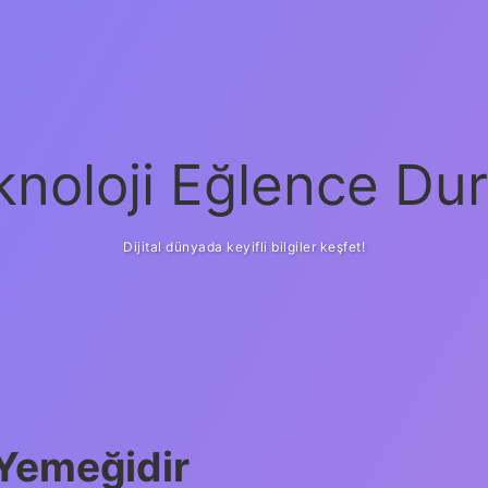
knoloji Eğlence Dur
Dijital dünyada keyifli bilgiler keşfet!
 Yemeğidir