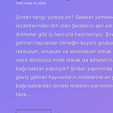
Tarih: Aralık 14, 2024
Şırdan hangi yöreye ait? Sakatat yemekle
lezzetlerinden biri olan Şerdan’ın asıl a
dolmalar gibi iç harcıyla hazırlanıyor. Ş
getiren hayvanlar (örneğin koyun) grubu
retikulum, omasum ve abomasum olmak ü
veya dördüncü mide olarak da adlandırı
bağırsaktan yapılıyor? Şırdan yapımında k
geviş getiren hayvanların midelerine en 
bağırsaklardan önceki midenin son kısmı
tane…