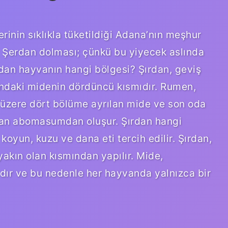
rinin sıklıkla tüketildiği Adana’nın meşhur
dı Şerdan dolması; çünkü bu yiyecek aslında
ırdan hayvanın hangi bölgesi? Şırdan, geviş
ndaki midenin dördüncü kısmıdır. Rumen,
zere dört bölüme ayrılan mide ve son oda
lan abomasumdan oluşur. Şırdan hangi
oyun, kuzu ve dana eti tercih edilir. Şırdan,
yakın olan kısmından yapılır. Mide,
dır ve bu nedenle her hayvanda yalnızca bir