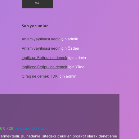
Son yorumlar
Anlam yayılması nedir
için
admin
Anlam yayılması nedir
için
Özden
Ingilizce Betipul ne demek
için
admin
Ingilizce Betipul ne demek
için
Yüce
Çırağ ne demek TDK
için
admin
6 0 726
Telegram: @karabul
ermektedir. Bu nedenle, sitedeki içerikleri proaktif olarak denetleme