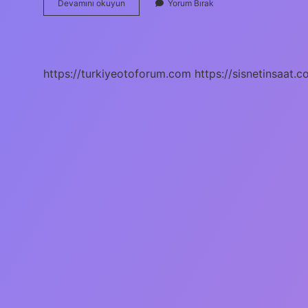
Şırdan
Devamını okuyun
Yorum Bırak
Hangi
Ilimizin
Yemeğidir
https://turkiyeotoforum.com
https://sisnetinsaat.c