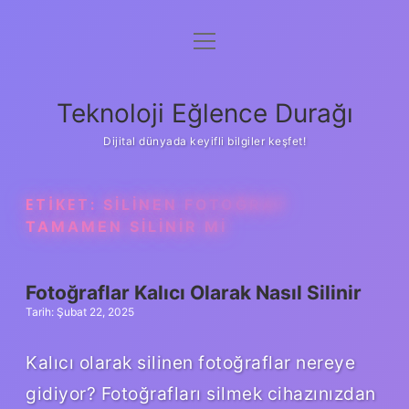
menüyü
Anasayfa
aç
Gizlilik Politikası
Teknoloji Eğlence Durağı
Yasal Uyarı
Dijital dünyada keyifli bilgiler keşfet!
Hakkımızda
ETIKET:
SILINEN FOTOĞRAF
TAMAMEN SILINIR MI
Fotoğraflar Kalıcı Olarak Nasıl Silinir
Tarih: Şubat 22, 2025
Kalıcı olarak silinen fotoğraflar nereye
gidiyor? Fotoğrafları silmek cihazınızdan