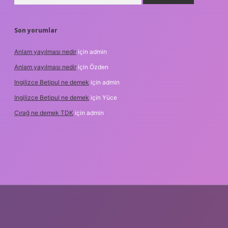
Son yorumlar
Anlam yayılması nedir
için
admin
Anlam yayılması nedir
için
Özden
Ingilizce Betipul ne demek
için
admin
Ingilizce Betipul ne demek
için
Yüce
Çırağ ne demek TDK
için
admin
bet
elexbett.net
tulipbetgiris.org