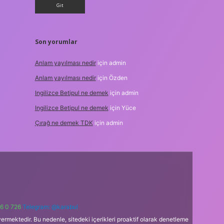
Son yorumlar
Anlam yayılması nedir
için
admin
Anlam yayılması nedir
için
Özden
Ingilizce Betipul ne demek
için
admin
Ingilizce Betipul ne demek
için
Yüce
Çırağ ne demek TDK
için
admin
6 0 726
Telegram: @karabul
ermektedir. Bu nedenle, sitedeki içerikleri proaktif olarak denetleme