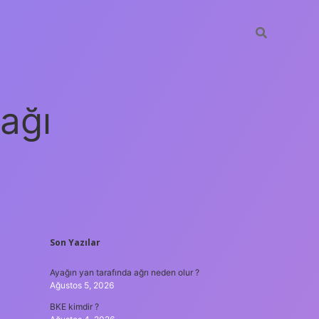
ağı
SIDEBAR
Son Yazılar
grandoperabet
elexbe
Ayağın yan tarafında ağrı neden olur ?
Ağustos 5, 2026
BKE kimdir ?