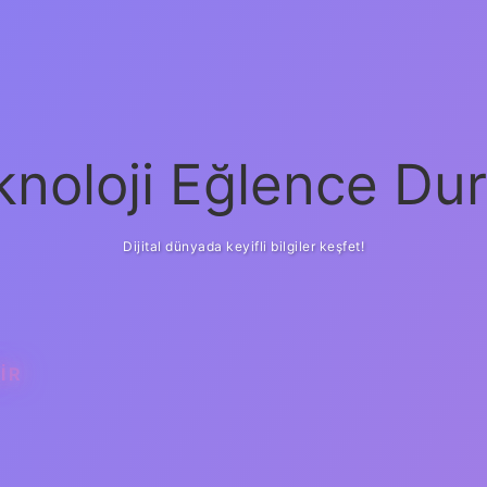
knoloji Eğlence Dur
Dijital dünyada keyifli bilgiler keşfet!
IR