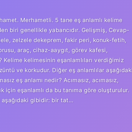
hamet. Merhametli. 5 tane eş anlamlı kelime
den biri genellikle yabancıdır. Gelişmiş, Cevap-
cele, zelzele dekeprem, fakir peri, konuk-fetih,
usu, araç, cihaz-aaygıt, görev kafesi,
? Kelime kelimesinin eşanlamlıları verdiğimiz
ı üzüntü ve korkudur. Diğer eş anlamlılar aşağıdak
cımasız eş anlamı nedir? Acımasız, acımasız,
k için eşanlamlı da bu tanıma göre oluşturulur.
ı aşağıdaki gibidir: bir tat…