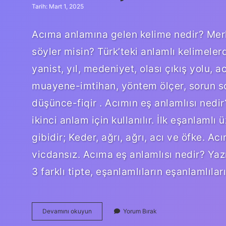
Tarih: Mart 1, 2025
Acıma anlamına gelen kelime nedir? Mer
söyler misin? Türk’teki anlamlı kelimeler
yanist, yıl, medeniyet, olası çıkış yolu, a
muayene-imtihan, yöntem ölçer, sorun sor
düşünce-fiqir . Acımın eş anlamlısı nedir
ikinci anlam için kullanılır. İlk eşanlaml
gibidir; Keder, ağrı, ağrı, acı ve öfke. A
vicdansız. Acıma eş anlamlısı nedir? Yazı
3 farklı tipte, eşanlamlıların eşanlamlılar
Acımak
Devamını okuyun
Yorum Bırak
Eş