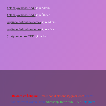
Anlam yayılması nedir
için
admin
Anlam yayılması nedir
için
Özden
Ingilizce Betipul ne demek
için
admin
Ingilizce Betipul ne demek
için
Yüce
Çırağ ne demek TDK
için
admin
et
elexbett.net
tulipbetgiris.org
Reklam ve İletişim:
E-mail:
backlinkpaneli@gmail.com
Teams:
forumhizmeti@gmail.com
Whatsapp: 0262 606 0 726
Telegram: