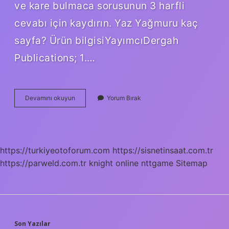
ve kare bulmaca sorusunun 3 harfli
cevabı için kaydırın. Yaz Yağmuru kaç
sayfa? Ürün bilgisiYayımcıDergah
Publications; 1.…
Yaz
Devamını okuyun
Yorum Bırak
Yağmuru
Türü
Ne
https://turkiyeotoforum.com
https://sisnetinsaat.com.tr
https://parweld.com.tr
knight online
nttgame
Sitemap
Son Yazılar