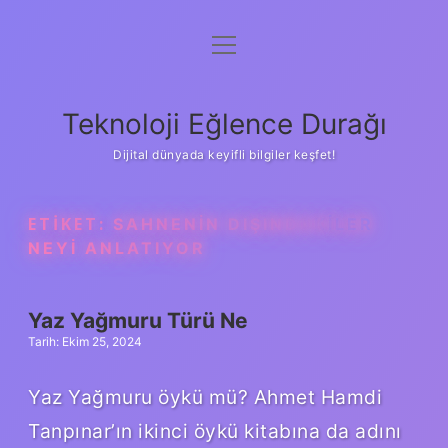
menüyü
Anasayfa
aç
Gizlilik Politikası
Teknoloji Eğlence Durağı
Yasal Uyarı
Dijital dünyada keyifli bilgiler keşfet!
Hakkımızda
ETIKET:
SAHNENIN DIŞINDAKILER
NEYI ANLATIYOR
Yaz Yağmuru Türü Ne
Tarih: Ekim 25, 2024
Yaz Yağmuru öykü mü? Ahmet Hamdi
Tanpınar’ın ikinci öykü kitabına da adını